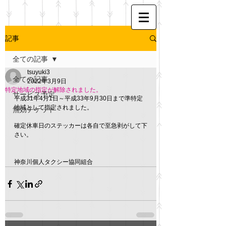
記事
全ての記事
tsuyuki3
全ての記事
2022年3月9日
特定地域の指定が解除されました。
サービス予定
平成31年4月1日～平成33年9月30日まで準特定
地域として指定されました。
無効チケット
確定休車日のステッカーは各自で至急剥がして下
さい。
神奈川個人タクシー協同組合