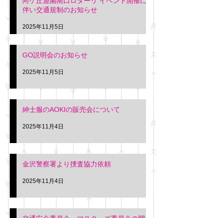
向ケ丘遊園南口ロターリ イベント開催に
を行います。 神奈川個人
午後3時頃までの間
伴い交通規制のお知らせ
タクシー協同組合 専務 佐
休憩室で紳士服の販
久間
特別価格にて行いま
2025年11月5日
入希望の方は本日お
さい。 神奈川個人
GO説明会のお知らせ
ー協同組合 専務 佐
2025年11月5日
紳士服のAOKIの販売会について
2025年11月4日
金沢警察署より捜査協力依頼
2025年11月4日