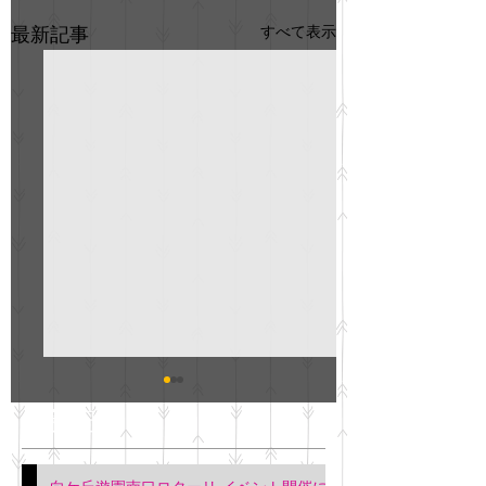
すべて表示
最新記事
GO説明会のお知らせ
紳士服のAOKI
最新記事
会について
明日(11月6日)午後3時～5
階会議室にてGOの説明会
本日(11月4日)午前