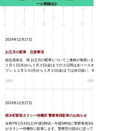
ール登録ほか
2024年12月27日
お正月の配車 注意事項
組合員各位 様 お正月の配車についてご連絡が御座います
１月１日(水)から１月３日(金)までの３日間は全ベースオー
プン １２月３０(月)から１月３日(金)までは休日扱い、奇
数・偶数の制限なし 新年も、ご協力の程宜しくお願い致し
ます 無線常務 神田松次
2024年12月27日
桜木町駅前タクシー待機所 警察車両駐車のお知らせ
令和7年1月4日(土)午後2時頃～午後5時頃に警察車両3台程
がタクシー待機所に駐車します。警察官の指示に従ってタ