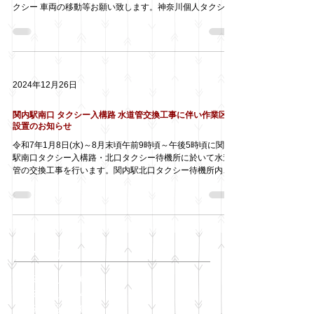
クシー 車両の移動等お願い致します。神奈川個人タクシー
協同組合 専務 佐久間
2024年12月26日
関内駅南口 タクシー入構路 水道管交換工事に伴い作業区画
設置のお知らせ
令和7年1月8日(水)～8月末頃午前9時頃～午後5時頃に関内
駅南口タクシー入構路・北口タクシー待機所に於いて水道
管の交換工事を行います。関内駅北口タクシー待機所内も
一部作業区画が設置されます。タクシー乗り場・待機場は
使用出来ます。神奈川個人タクシー協同組合 専務 佐久間
アーカイブ
2025年11月
（6）
6件の記事
2025年10月
（42）
42件の記事
2025年9月
（38）
38件の記事