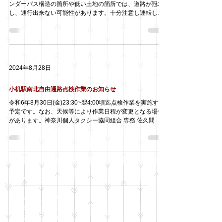
ンダーパス構造の箇所や低い土地の箇所では、道路が冠水
し、通行出来ない可能性があります。十分注意し運転して
下さい。神奈川個人タクシー協同組合 専務 佐久間
2024年8月28日
小机駅南北自由通路点検作業のお知らせ
令和6年8月30日(金)23:30~翌4:00頃迄点検作業を実施する
予定です。なお、天候等により作業日程が変更となる場合
があります。神奈川個人タクシー協同組合 専務 佐久間
アーカイブ
2025年11月
（6）
6件の記事
2025年10月
（42）
42件の記事
2025年9月
（38）
38件の記事