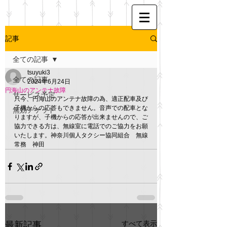
記事
全ての記事
tsuyuki3
全ての記事
2024年6月24日
円海山のアンテナ故障
サービス予定
只今、円海山のアンテナ故障の為、適正配車及び
子機からの応答もできません。音声での配車とな
無効チケット
りますが、子機からの応答が出来ませんので、ご
協力できる方は、無線室に電話でのご協力をお願
いたします。神奈川個人タクシー協同組合　無線
常務　神田
すべて表示
最新記事