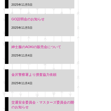
久間
特別価格にて行いま
2025年11月5日
入希望の方は本日お
さい。 神奈川個人
GO説明会のお知らせ
ー協同組合 専務 佐
2025年11月5日
紳士服のAOKIの販売会について
2025年11月4日
金沢警察署より捜査協力依頼
2025年11月4日
交通安全委員会・マスターズ委員会の開催
のお知らせ