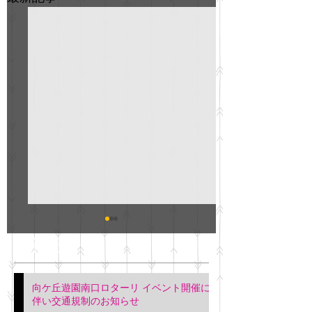
GO説明会のお知らせ
紳士服のAOKI
最新記事
会について
明日(11月6日)午後3時～5
階会議室にてGOの説明会
本日(11月4日)午前
向ケ丘遊園南口ロターリ イベント開催に
を行います。 神奈川個人
午後3時頃までの間
伴い交通規制のお知らせ
タクシー協同組合 専務 佐
休憩室で紳士服の販