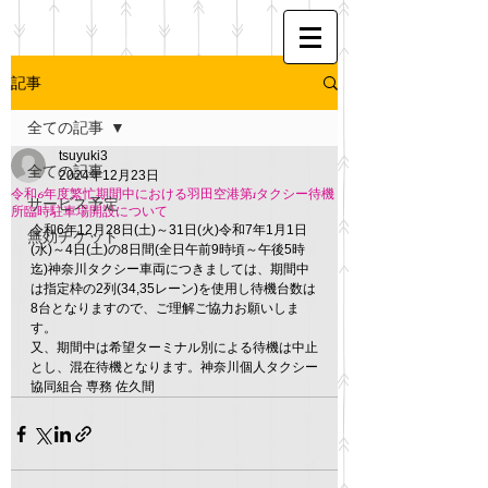
記事
全ての記事
tsuyuki3
全ての記事
2024年12月23日
令和6年度繁忙期間中における羽田空港第1タクシー待機
サービス予定
所臨時駐車場開設について
令和6年12月28日(土)～31日(火)令和7年1月1日
無効チケット
(水)～4日(土)の8日間(全日午前9時頃～午後5時
迄)神奈川タクシー車両につきましては、期間中
は指定枠の2列(34,35レーン)を使用し待機台数は
8台となりますので、ご理解ご協力お願いしま
す。
又、期間中は希望ターミナル別による待機は中止
とし、混在待機となります。神奈川個人タクシー
協同組合 専務 佐久間