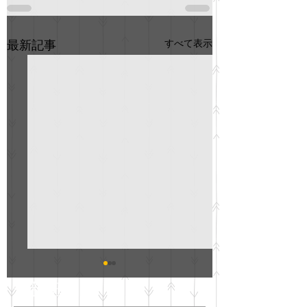
すべて表示
最新記事
GO説明会のお知らせ
紳士服のAOKI
最新記事
会について
明日(11月6日)午後3時～5