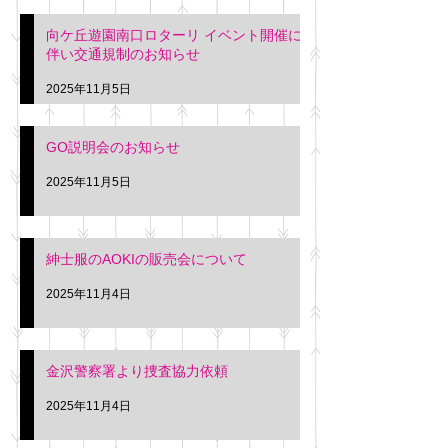
階会議室にてGOの説明会
本日(11月4日)午前
向ケ丘遊園南口ロターリ イベント開催に
を行います。 神奈川個人
午後3時頃までの間
伴い交通規制のお知らせ
タクシー協同組合 専務 佐
休憩室で紳士服の販
久間
特別価格にて行いま
2025年11月5日
入希望の方は本日お
さい。 神奈川個人
GO説明会のお知らせ
ー協同組合 専務 佐
2025年11月5日
紳士服のAOKIの販売会について
2025年11月4日
金沢警察署より捜査協力依頼
2025年11月4日