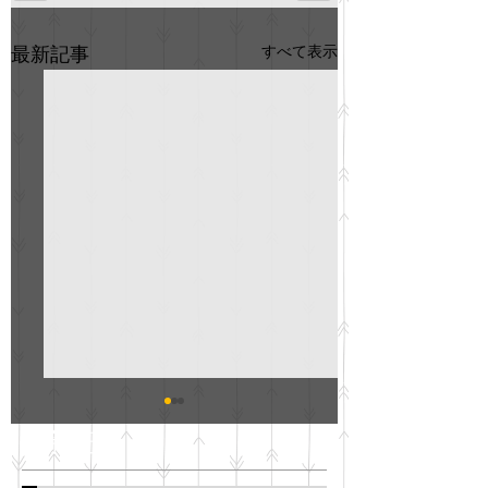
すべて表示
最新記事
GO説明会のお知らせ
紳士服のAOKI
最新記事
会について
明日(11月6日)午後3時～5
階会議室にてGOの説明会
本日(11月4日)午前