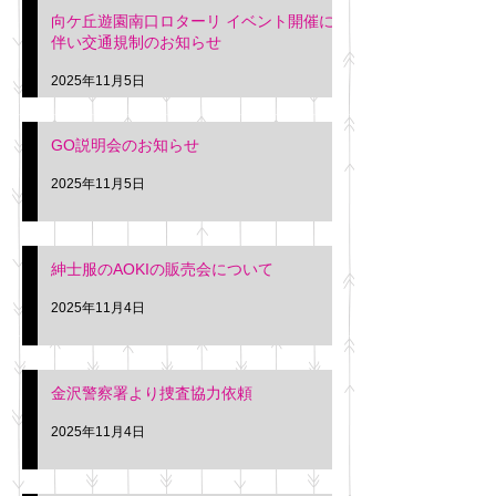
向ケ丘遊園南口ロターリ イベント開催に
を行います。 神奈川個人
午後3時頃までの間
伴い交通規制のお知らせ
タクシー協同組合 専務 佐
休憩室で紳士服の販
久間
特別価格にて行いま
2025年11月5日
入希望の方は本日お
さい。 神奈川個人
GO説明会のお知らせ
ー協同組合 専務 佐
2025年11月5日
紳士服のAOKIの販売会について
2025年11月4日
金沢警察署より捜査協力依頼
2025年11月4日