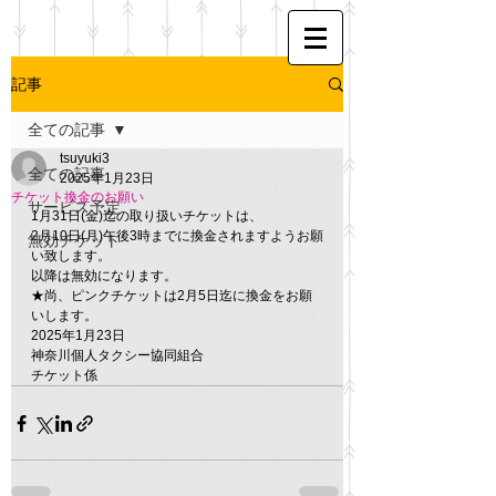
記事
全ての記事
tsuyuki3
全ての記事
2025年1月23日
チケット換金のお願い
サービス予定
1月31日(金)迄の取り扱いチケットは、
2月10日(月)午後3時までに換金されますようお願
無効チケット
い致します。
以降は無効になります。
★尚、ピンクチケットは2月5日迄に換金をお願
いします。
2025年1月23日
神奈川個人タクシー協同組合
チケット係