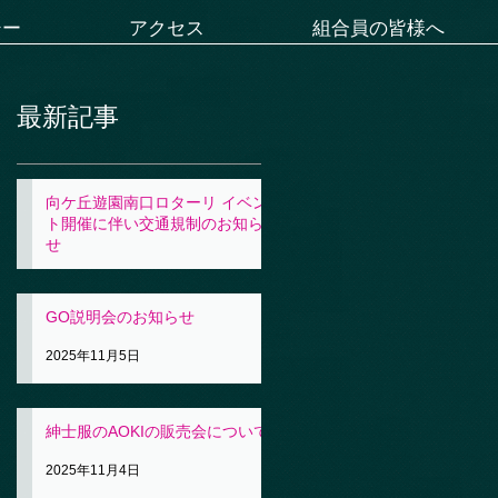
シー
アクセス
組合員の皆様へ
最新記事
向ケ丘遊園南口ロターリ イベン
ト開催に伴い交通規制のお知ら
せ
2025年11月5日
GO説明会のお知らせ
2025年11月5日
紳士服のAOKIの販売会について
2025年11月4日