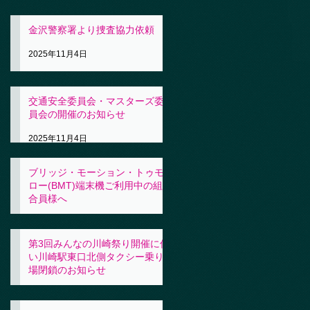
金沢警察署より捜査協力依頼
2025年11月4日
交通安全委員会・マスターズ委
員会の開催のお知らせ
2025年11月4日
ブリッジ・モーション・トゥモ
ロー(BMT)端末機ご利用中の組
合員様へ
2025年11月4日
第3回みんなの川崎祭り開催に伴
い川崎駅東口北側タクシー乗り
場閉鎖のお知らせ
2025年10月31日