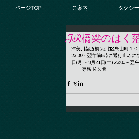
ページTOP
ご案内
タクシ
JR橋梁のはく
津美川架道橋(港北区鳥山町１０６１
23:00～翌午前5時に通行止めに
日(月)～9月21日(土) 23:0
　　 専務 佐久間