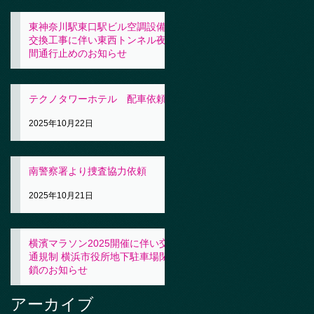
東神奈川駅東口駅ビル空調設備
交換工事に伴い東西トンネル夜
間通行止めのお知らせ
2025年10月23日
テクノタワーホテル 配車依頼
2025年10月22日
南警察署より捜査協力依頼
2025年10月21日
横濱マラソン2025開催に伴い交
通規制 横浜市役所地下駐車場閉
鎖のお知らせ
2025年10月21日
アーカイブ