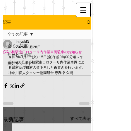
記事
全ての記事
tsuyuki3
全ての記事
2025年8月28日
JR小机駅南口ロターリ内作業車両駐車のお知らせ
サービス予定
令和7年9月2日(火)・5日(金)午前0時00分頃～午
前4時00分頃小机駅南口ロターリ内作業車両によ
無効チケット
る資材及び機材の荷下ろしと仮置きを行います。
神奈川個人タクシー協同組合 専務 佐久間
すべて表示
最新記事