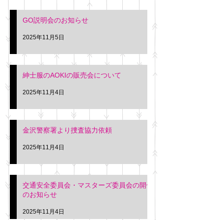
入希望の方は本日お
さい。 神奈川個人
GO説明会のお知らせ
ー協同組合 専務 佐
2025年11月5日
紳士服のAOKIの販売会について
2025年11月4日
金沢警察署より捜査協力依頼
2025年11月4日
交通安全委員会・マスターズ委員会の開催
のお知らせ
2025年11月4日