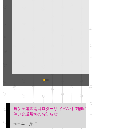
GO説明会のお知らせ
紳士服のAOKI
最新記事
会について
明日(11月6日)午後3時～5
階会議室にてGOの説明会
本日(11月4日)午前
向ケ丘遊園南口ロターリ イベント開催に
を行います。 神奈川個人
午後3時頃までの間
伴い交通規制のお知らせ
タクシー協同組合 専務 佐
休憩室で紳士服の販
久間
特別価格にて行いま
2025年11月5日