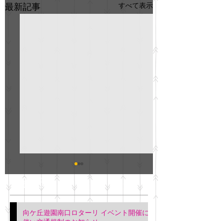
すべて表示
最新記事
GO説明会のお知らせ
紳士服のAOKI
最新記事
会について
明日(11月6日)午後3時～5
階会議室にてGOの説明会
本日(11月4日)午前
向ケ丘遊園南口ロターリ イベント開催に
を行います。 神奈川個人
午後3時頃までの間