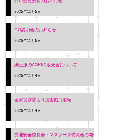
伴い交通規制のお知らせ
タクシー協同組合 専務 佐
休憩室で紳士服の販
久間
特別価格にて行いま
2025年11月5日
入希望の方は本日お
さい。 神奈川個人
GO説明会のお知らせ
ー協同組合 専務 佐
2025年11月5日
紳士服のAOKIの販売会について
2025年11月4日
金沢警察署より捜査協力依頼
2025年11月4日
交通安全委員会・マスターズ委員会の開催