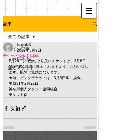
記事
全ての記事
tsuyuki3
全ての記事
2022年3月9日
チケット換金のお願い
サービス予定
2月28日(木)迄の取り扱いチケットは、3月8日
(金)午後4時迄に換金されますよう、お願い致し
無効チケット
ます。以降は無効になります。
★尚、ピンクチケットは、3月5日迄に換金。
平成31年2月22日
神奈川個人タクシー協同組合
チケット係