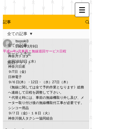
記事
全ての記事
tsuyuki3
全ての記事
2022年3月9日
平成30年9月車両＊無線巡回サービス日程
サービス予定
神奈川トヨタ　
次回10/10日（水）
無効チケット
神奈川日産
９/7日（金)
日神電子
９/６日(木）・12日・（水）27日（木）
《無線に関しては全て予約作業となります》総務
へ連絡して日程を調整して下さい。
＊代替え時には、事前の無線機取り外し及び、メ
ーター取り付け後の無線機取付工事が必要です。
シンコー用品　
９/７日（金)・１８日（火）
神奈川個人タクシー協同組合