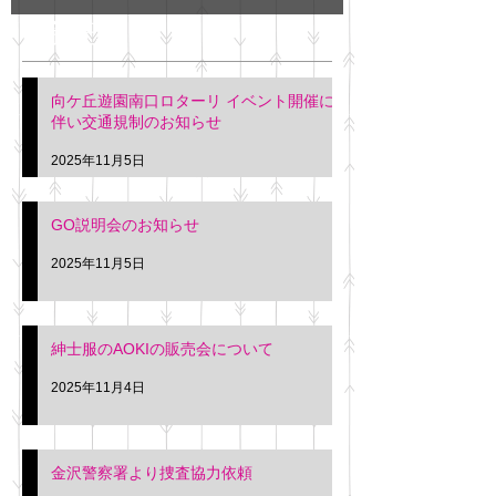
GO説明会のお知らせ
紳士服のAOKI
最新記事
会について
明日(11月6日)午後3時～5
階会議室にてGOの説明会
本日(11月4日)午前
向ケ丘遊園南口ロターリ イベント開催に
を行います。 神奈川個人
午後3時頃までの間
伴い交通規制のお知らせ
タクシー協同組合 専務 佐
休憩室で紳士服の販
久間
特別価格にて行いま
2025年11月5日
入希望の方は本日お
さい。 神奈川個人
GO説明会のお知らせ
ー協同組合 専務 佐
2025年11月5日
紳士服のAOKIの販売会について
2025年11月4日
金沢警察署より捜査協力依頼