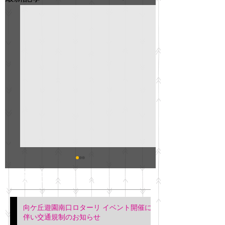
GO説明会のお知らせ
紳士服のAOKI
最新記事
会について
明日(11月6日)午後3時～5
階会議室にてGOの説明会
本日(11月4日)午前
向ケ丘遊園南口ロターリ イベント開催に
を行います。 神奈川個人
午後3時頃までの間
伴い交通規制のお知らせ
タクシー協同組合 専務 佐
休憩室で紳士服の販