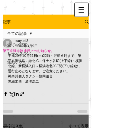
記事
全ての記事
tsuyuki3
全ての記事
2022年3月9日
第三京浜道路通行止のお知らせ。
サービス予定
平成29年10月21日(土)22時～翌朝６時まで、第
三京浜道路、港北IC～保土ヶ谷IC(上下線)・横浜
無効チケット
北線、新横浜入口～横浜港北JCT間(下り線)は、
通行止めとなります。ご注意ください。
神奈川個人タクシー協同組合　
無線常務　廣澤浩二
すべて表示
最新記事