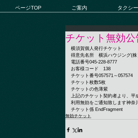
ページTOP
ご案内
タクシ
チケット無効公
横須賀個人発行チケット
得意先名所　横浜ハウジング(株
電話番号045-228-8777　
お客様コード　138　
チケット番号057571～057574
チケット枚数5枚
チケットの色薄紫
上記のチケット契約者より、平成
利用無効をご通知致します神奈
チケット係 EndFragment
無効チケット