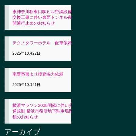
東神奈川駅東口駅ビル空調設備
交換工事に伴い東西トンネル夜
間通行止めのお知らせ
2025年10月23日
テクノタワーホテル 配車依頼
2025年10月22日
南警察署より捜査協力依頼
2025年10月21日
横濱マラソン2025開催に伴い交
通規制 横浜市役所地下駐車場閉
鎖のお知らせ
2025年10月21日
アーカイブ