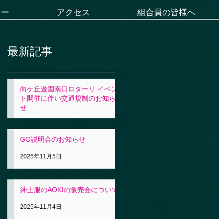
シー
アクセス
組合員の皆様へ
最新記事
向ケ丘遊園南口ロターリ イベン
ト開催に伴い交通規制のお知ら
せ
2025年11月5日
GO説明会のお知らせ
2025年11月5日
紳士服のAOKIの販売会について
2025年11月4日