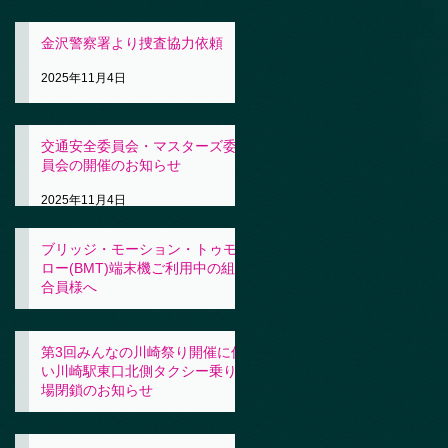
金沢警察署より捜査協力依頼
2025年11月4日
交通安全委員会・マスターズ委
員会の開催のお知らせ
2025年11月4日
ブリッジ・モーション・トゥモ
ロー(BMT)端末機ご利用中の組
合員様へ
2025年11月4日
第3回みんなの川崎祭り開催に伴
い川崎駅東口北側タクシー乗り
場閉鎖のお知らせ
2025年10月31日