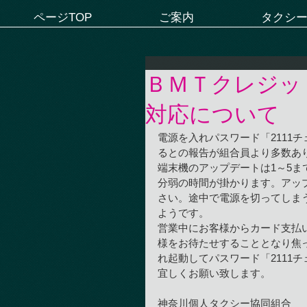
ページTOP
ご案内
タクシ
ＢＭＴクレジッ
対応について
電源を入れパスワード「2111
るとの報告が組合員より多数あ
端末機のアップデートは1～5ま
分弱の時間が掛かります。アッ
さい。途中で電源を切ってしま
ようです。
営業中にお客様からカード支払
様をお待たせすることとなり焦
れ起動してパスワード「2111
宜しくお願い致します。
神奈川個人タクシー協同組合