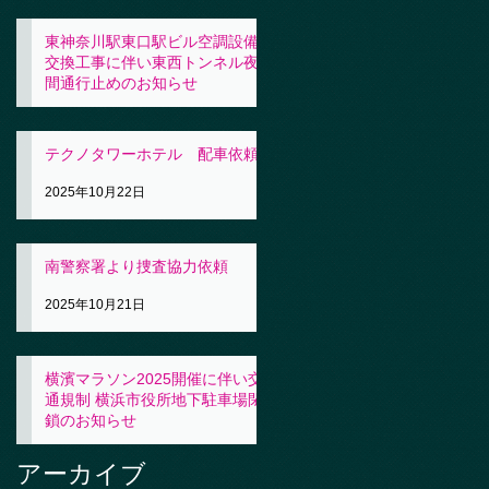
東神奈川駅東口駅ビル空調設備
交換工事に伴い東西トンネル夜
間通行止めのお知らせ
2025年10月23日
テクノタワーホテル 配車依頼
2025年10月22日
南警察署より捜査協力依頼
2025年10月21日
横濱マラソン2025開催に伴い交
通規制 横浜市役所地下駐車場閉
鎖のお知らせ
2025年10月21日
アーカイブ