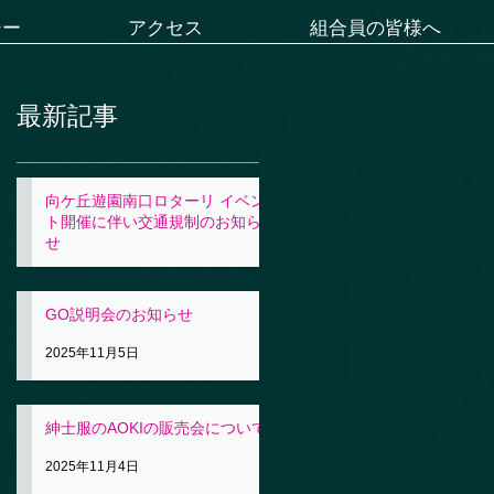
シー
アクセス
組合員の皆様へ
最新記事
向ケ丘遊園南口ロターリ イベン
ト開催に伴い交通規制のお知ら
せ
2025年11月5日
GO説明会のお知らせ
2025年11月5日
紳士服のAOKIの販売会について
2025年11月4日