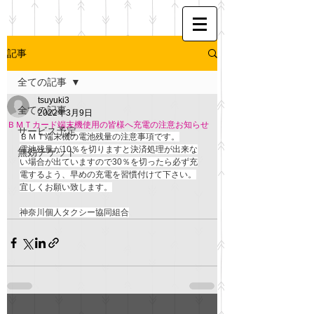
記事
全ての記事
tsuyuki3
全ての記事
2022年3月9日
ＢＭＴカード端末機使用の皆様へ充電の注意お知らせ
サービス予定
ＢＭＴ端末機の電池残量の注意事項です。
電池残量が10％を切りますと決済処理が出来な
無効チケット
い場合が出ていますので30％を切ったら必ず充
電するよう、早めの充電を習慣付けて下さい。
宜しくお願い致します。
神奈川個人タクシー協同組合