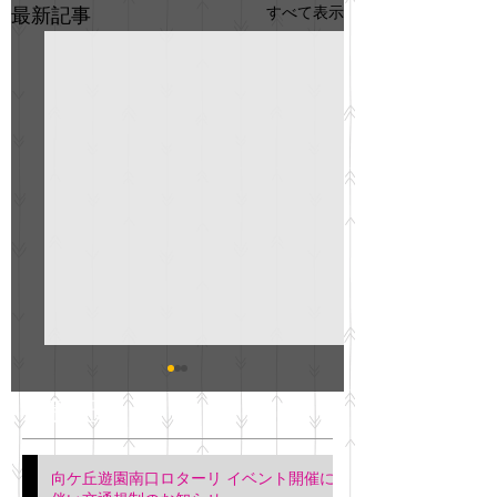
すべて表示
最新記事
GO説明会のお知らせ
紳士服のAOKI
最新記事
会について
明日(11月6日)午後3時～5
階会議室にてGOの説明会
本日(11月4日)午前
向ケ丘遊園南口ロターリ イベント開催に
を行います。 神奈川個人
午後3時頃までの間