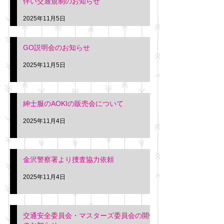
伴い交通規制のお知らせ
タクシー協同組合 専務 佐
休憩室で紳士服の販
久間
特別価格にて行いま
2025年11月5日
入希望の方は本日お
さい。 神奈川個人
GO説明会のお知らせ
ー協同組合 専務 佐
2025年11月5日
紳士服のAOKIの販売会について
2025年11月4日
金沢警察署より捜査協力依頼
2025年11月4日
交通安全委員会・マスターズ委員会の開催