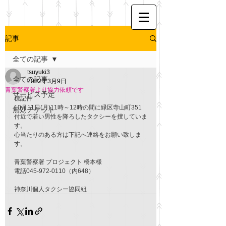
記事
全ての記事
tsuyuki3
全ての記事
2022年3月9日
青葉警察署より協力依頼です
サービス予定
標記件
10月11日(月)11時～12時の間に緑区寺山町351
無効チケット
付近で若い男性を降ろしたタクシーを捜していま
す。
心当たりのある方は下記へ連絡をお願い致しま
す。
青葉警察署 プロジェクト 橋本様
電話045-972-0110（内648）
神奈川個人タクシー協同組