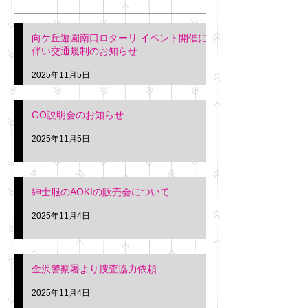
明日(11月6日)午後3時～5
階会議室にてGOの説明会
本日(11月4日)午前
向ケ丘遊園南口ロターリ イベント開催に
を行います。 神奈川個人
午後3時頃までの間
伴い交通規制のお知らせ
タクシー協同組合 専務 佐
休憩室で紳士服の販
久間
特別価格にて行いま
2025年11月5日
入希望の方は本日お
さい。 神奈川個人
GO説明会のお知らせ
ー協同組合 専務 佐
2025年11月5日
紳士服のAOKIの販売会について
2025年11月4日
金沢警察署より捜査協力依頼
2025年11月4日