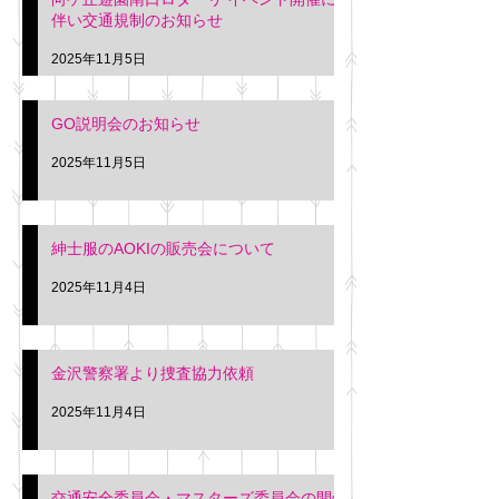
を行います。 神奈川個人
午後3時頃までの間
伴い交通規制のお知らせ
タクシー協同組合 専務 佐
休憩室で紳士服の販
久間
特別価格にて行いま
2025年11月5日
入希望の方は本日お
さい。 神奈川個人
GO説明会のお知らせ
ー協同組合 専務 佐
2025年11月5日
紳士服のAOKIの販売会について
2025年11月4日
金沢警察署より捜査協力依頼
2025年11月4日
交通安全委員会・マスターズ委員会の開催