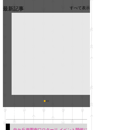
すべて表示
最新記事
GO説明会のお知らせ
紳士服のAOKI
最新記事
会について
明日(11月6日)午後3時～5
階会議室にてGOの説明会
本日(11月4日)午前
向ケ丘遊園南口ロターリ イベント開催に