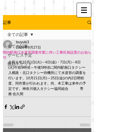
記事
全ての記事
tsuyuki3
全ての記事
2024年9月27日
関内駅南口水道管調査作業に伴い工事区画設置のお知ら
サービス予定
せ
令和６年10月1日(火)～4日(金)・7日(月)～8日
無効チケット
(火)午前9時頃～午後5時頃に関内駅南口タクシー
入構路・北口タクシー待機所にて水道管の調査を
行います。10月21日(月)～25日(金)の内2日間程
度、同作業が行われます。尚、本工事は来年の予
定です。神奈川個人タクシー協同組合　　　 専
務 佐久間