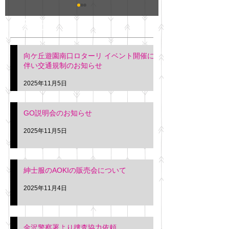
GO説明会のお知らせ
紳士服のAOKI
最新記事
会について
明日(11月6日)午後3時～5
階会議室にてGOの説明会
本日(11月4日)午前
向ケ丘遊園南口ロターリ イベント開催に
を行います。 神奈川個人
午後3時頃までの間
伴い交通規制のお知らせ
タクシー協同組合 専務 佐
休憩室で紳士服の販
久間
特別価格にて行いま
2025年11月5日
入希望の方は本日お
さい。 神奈川個人
GO説明会のお知らせ
ー協同組合 専務 佐
2025年11月5日
紳士服のAOKIの販売会について
2025年11月4日
金沢警察署より捜査協力依頼