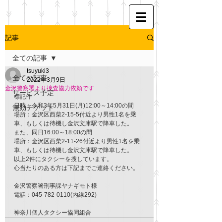
記事
全ての記事
tsuyuki3
全ての記事
2022年3月9日
金沢警察署より捜査協力依頼です
サービス予定
標記件
日時：令和3年5月31日(月)12:00～14:00の間
無効チケット
場所：金沢区西柴2-15-5付近より男性1名を乗
車、もしくは待機し金沢文庫駅で降車した。
また、同日16:00～18:00の間
場所：金沢区西柴2-11-26付近より男性1名を乗
車、もしくは待機し金沢文庫駅で降車した。
以上2件にタクシーを捜しています。
心当たりのある方は下記までご連絡ください。
金沢警察署刑事課ヤナギモト様
電話：045-782-0110(内線292)
神奈川個人タクシー協同組合