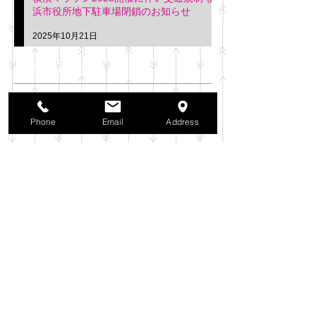
浜市役所地下駐車場閉鎖のお知らせ
2025年10月21日
アーカイブ
2025年11月
（6）
6件の記事
2025年10月
（42）
42件の記事
Phone
Email
Address
2025年9月
（38）
38件の記事
2025年8月
（35）
35件の記事
2025年7月
（42）
42件の記事
2025年6月
（3）
3件の記事
2025年5月
（42）
42件の記事
2025年4月
（40）
40件の記事
2025年3月
（27）
27件の記事
2025年2月
（26）
26件の記事
2025年1月
（44）
44件の記事
2024年12月
（37）
37件の記事
2024年11月
（37）
37件の記事
2024年10月
（52）
52件の記事
2024年9月
（54）
54件の記事