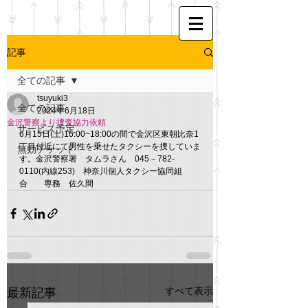
記事
全ての記事
tsuyuki3
全ての記事
2024年6月18日
金沢警察より捜査協力依頼
サービス予定
6月15日(土)16:00~18:00の間で金沢区東朝比奈1
丁目付近にて男性を乗せたタクシーを捜していま
無効チケット
す。金沢警察署　タムラさん　045－782-
0110(内線253)　神奈川個人タクシー協同組
合　　専務　佐久間
すべて表示
最新記事