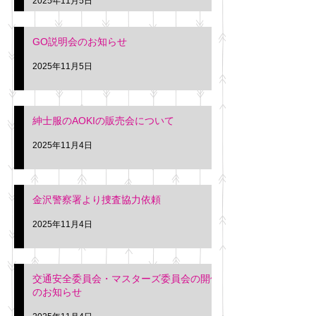
2025年11月5日
入希望の方は本日お
さい。 神奈川個人
GO説明会のお知らせ
ー協同組合 専務 佐
2025年11月5日
紳士服のAOKIの販売会について
2025年11月4日
金沢警察署より捜査協力依頼
2025年11月4日
交通安全委員会・マスターズ委員会の開催
のお知らせ