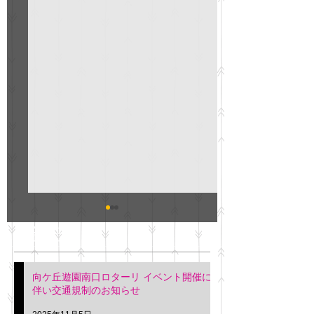
GO説明会のお知らせ
紳士服のAOKI
最新記事
会について
明日(11月6日)午後3時～5
階会議室にてGOの説明会
本日(11月4日)午前
向ケ丘遊園南口ロターリ イベント開催に
を行います。 神奈川個人
午後3時頃までの間
伴い交通規制のお知らせ
タクシー協同組合 専務 佐
休憩室で紳士服の販
久間
特別価格にて行いま