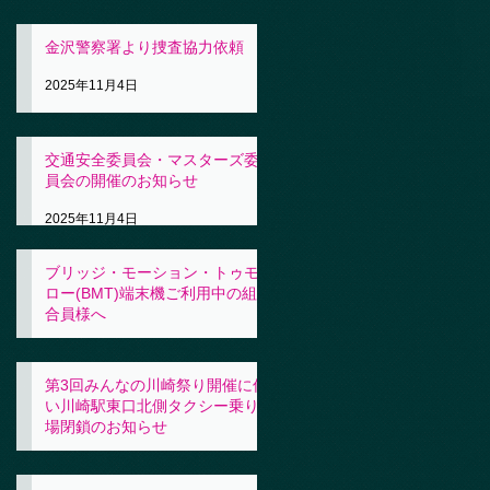
金沢警察署より捜査協力依頼
2025年11月4日
交通安全委員会・マスターズ委
員会の開催のお知らせ
2025年11月4日
ブリッジ・モーション・トゥモ
ロー(BMT)端末機ご利用中の組
合員様へ
2025年11月4日
第3回みんなの川崎祭り開催に伴
い川崎駅東口北側タクシー乗り
場閉鎖のお知らせ
2025年10月31日