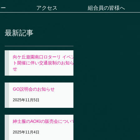
シー
アクセス
組合員の皆様へ
最新記事
向ケ丘遊園南口ロターリ イベン
ト開催に伴い交通規制のお知ら
せ
2025年11月5日
GO説明会のお知らせ
2025年11月5日
紳士服のAOKIの販売会について
2025年11月4日