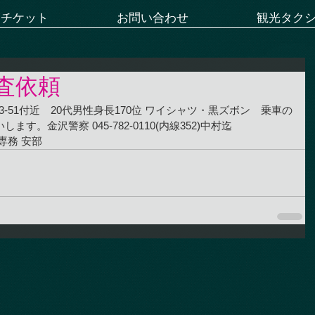
ーチケット
お問い合わせ
観光タク
査依頼
見台3-51付近　20代男性身長170位 ワイシャツ・黒ズボン　乗車の
。金沢警察 045-782-0110(内線352)中村迄　　
専務 安部