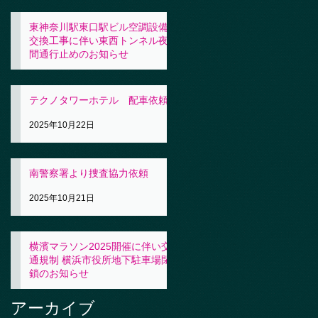
東神奈川駅東口駅ビル空調設備
交換工事に伴い東西トンネル夜
間通行止めのお知らせ
2025年10月23日
テクノタワーホテル 配車依頼
2025年10月22日
南警察署より捜査協力依頼
2025年10月21日
横濱マラソン2025開催に伴い交
通規制 横浜市役所地下駐車場閉
鎖のお知らせ
2025年10月21日
アーカイブ