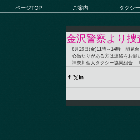
ページTOP
ご案内
タクシ
金沢警察より捜
8月26日(金)11時～14時　能
心当たりがある方は連絡をお願いします
神奈川個人タクシー協同組合 　