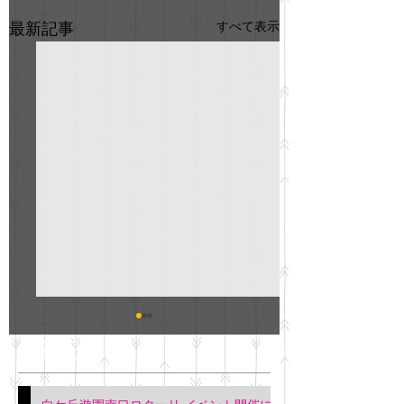
すべて表示
最新記事
GO説明会のお知らせ
紳士服のAOKI
最新記事
会について
明日(11月6日)午後3時～5
階会議室にてGOの説明会
本日(11月4日)午前