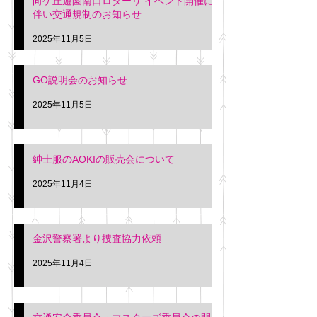
向ケ丘遊園南口ロターリ イベント開催に
を行います。 神奈川個人
午後3時頃までの間
伴い交通規制のお知らせ
タクシー協同組合 専務 佐
休憩室で紳士服の販
久間
特別価格にて行いま
2025年11月5日
入希望の方は本日お
さい。 神奈川個人
GO説明会のお知らせ
ー協同組合 専務 佐
2025年11月5日
紳士服のAOKIの販売会について
2025年11月4日
金沢警察署より捜査協力依頼
2025年11月4日