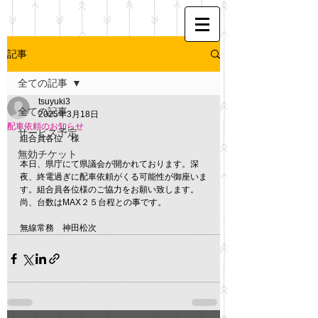
記事
全ての記事
tsuyuki3
全ての記事
2025年3月18日
配車依頼のお知らせ
サービス予定
組合員各位　様
無効チケット
本日、県庁にて県議会が開かれております。深
夜、終電過ぎに配車依頼がくる可能性が御座いま
す。組合員各位様のご協力をお願い致します。
尚、台数はMAX２５台程との事です。
無線常務　神田松次