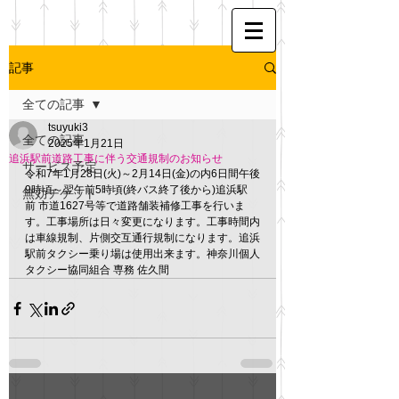
記事
全ての記事
tsuyuki3
全ての記事
2025年1月21日
追浜駅前道路工事に伴う交通規制のお知らせ
サービス予定
令和7年1月28日(火)～2月14日(金)の内6日間午後
9時頃～翌午前5時頃(終バス終了後から)追浜駅
無効チケット
前 市道1627号等で道路舗装補修工事を行いま
す。工事場所は日々変更になります。工事時間内
は車線規制、片側交互通行規制になります。追浜
駅前タクシー乗り場は使用出来ます。神奈川個人
タクシー協同組合 専務 佐久間