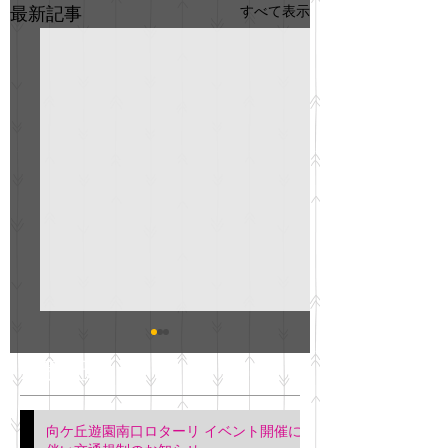
すべて表示
最新記事
GO説明会のお知らせ
紳士服のAOKI
最新記事
会について
明日(11月6日)午後3時～5
階会議室にてGOの説明会
本日(11月4日)午前
向ケ丘遊園南口ロターリ イベント開催に
を行います。 神奈川個人
午後3時頃までの間