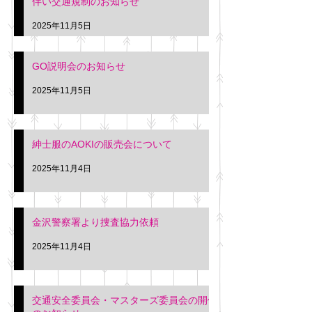
伴い交通規制のお知らせ
タクシー協同組合 専務 佐
休憩室で紳士服の販
久間
特別価格にて行いま
2025年11月5日
入希望の方は本日お
さい。 神奈川個人
GO説明会のお知らせ
ー協同組合 専務 佐
2025年11月5日
紳士服のAOKIの販売会について
2025年11月4日
金沢警察署より捜査協力依頼
2025年11月4日
交通安全委員会・マスターズ委員会の開催