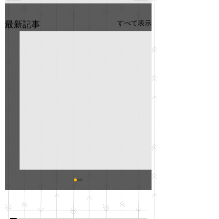
すべて表示
最新記事
GO説明会のお知らせ
紳士服のAOKI
最新記事
会について
明日(11月6日)午後3時～5
階会議室にてGOの説明会
本日(11月4日)午前