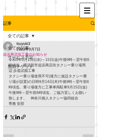
記事
全ての記事
tsuyuki3
全ての記事
2023年9月7日
追浜商店街工事のお知らせ
サービス予定
令和5年9月13日(水)～15日(金)午後9時～翌午前6
時頃迄、横須賀市追浜商店街タクシー乗り場周
無効チケット
辺 歩道試掘工事
タクシー乗り場使用不可(後方に仮設タクシー乗
り場が設置)の日時9月14日(木)午後9時～翌午前6
時頃迄、乗り場後方に工事車両駐車9月15日(金)
午後9時～翌午前6時頃迄、ご協力宜しくお願い
致します。　神奈川個人タクシー協同組合 　　
専務 安部