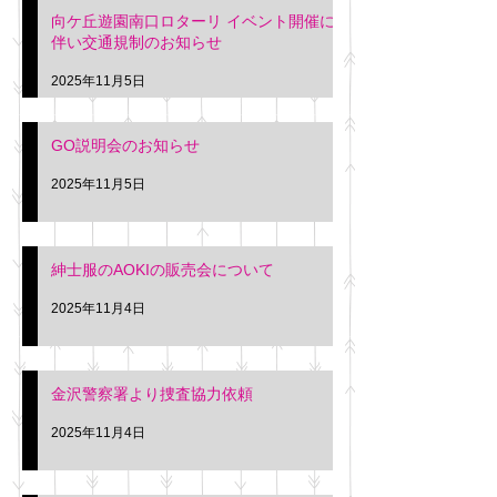
向ケ丘遊園南口ロターリ イベント開催に
を行います。 神奈川個人
午後3時頃までの間
伴い交通規制のお知らせ
タクシー協同組合 専務 佐
休憩室で紳士服の販
久間
特別価格にて行いま
2025年11月5日
入希望の方は本日お
さい。 神奈川個人
GO説明会のお知らせ
ー協同組合 専務 佐
2025年11月5日
紳士服のAOKIの販売会について
2025年11月4日
金沢警察署より捜査協力依頼
2025年11月4日