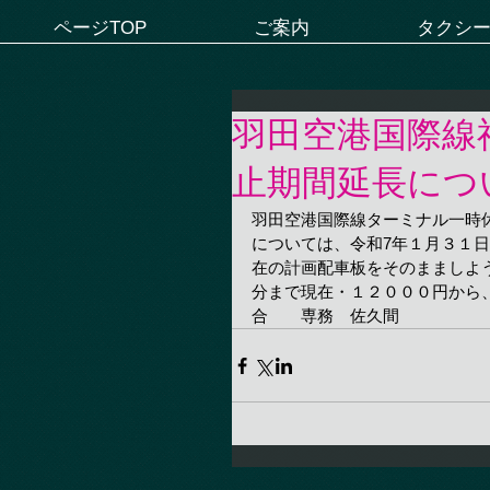
ページTOP
ご案内
タクシ
羽田空港国際線
止期間延長につ
羽田空港国際線ターミナル一時
については、令和7年１月３１日
在の計画配車板をそのまましよ
分まで現在・１２０００円から、
合　　専務　佐久間