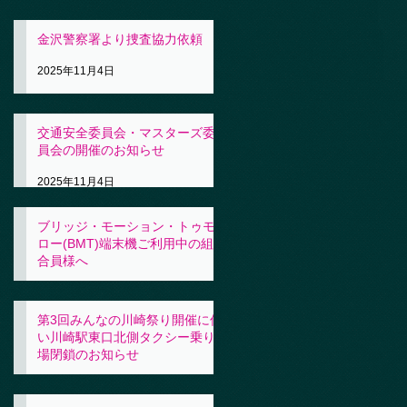
金沢警察署より捜査協力依頼
2025年11月4日
交通安全委員会・マスターズ委
員会の開催のお知らせ
2025年11月4日
ブリッジ・モーション・トゥモ
ロー(BMT)端末機ご利用中の組
合員様へ
2025年11月4日
第3回みんなの川崎祭り開催に伴
い川崎駅東口北側タクシー乗り
場閉鎖のお知らせ
2025年10月31日