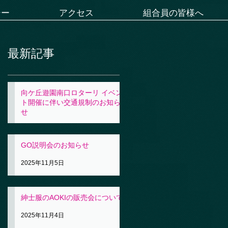
シー
アクセス
組合員の皆様へ
最新記事
向ケ丘遊園南口ロターリ イベン
ト開催に伴い交通規制のお知ら
せ
2025年11月5日
GO説明会のお知らせ
2025年11月5日
紳士服のAOKIの販売会について
2025年11月4日