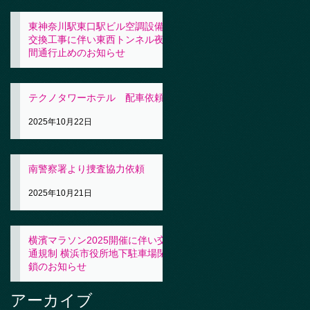
東神奈川駅東口駅ビル空調設備
交換工事に伴い東西トンネル夜
間通行止めのお知らせ
2025年10月23日
テクノタワーホテル 配車依頼
2025年10月22日
南警察署より捜査協力依頼
2025年10月21日
横濱マラソン2025開催に伴い交
通規制 横浜市役所地下駐車場閉
鎖のお知らせ
2025年10月21日
アーカイブ