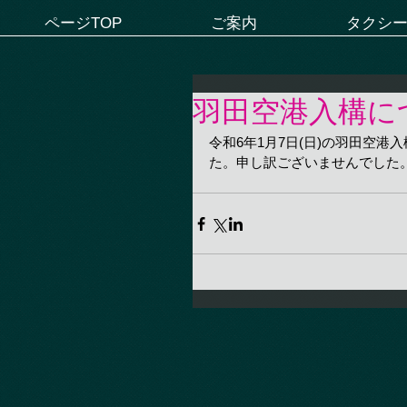
ページTOP
ご案内
タクシ
羽田空港入構に
令和6年1月7日(日)の羽田空
た。申し訳ございませんでした