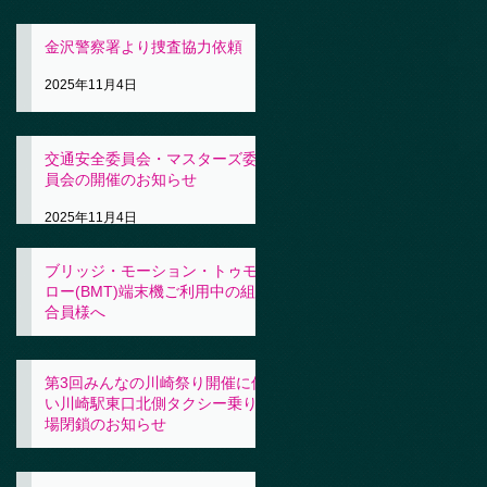
金沢警察署より捜査協力依頼
2025年11月4日
交通安全委員会・マスターズ委
員会の開催のお知らせ
2025年11月4日
ブリッジ・モーション・トゥモ
ロー(BMT)端末機ご利用中の組
合員様へ
2025年11月4日
第3回みんなの川崎祭り開催に伴
い川崎駅東口北側タクシー乗り
場閉鎖のお知らせ
2025年10月31日