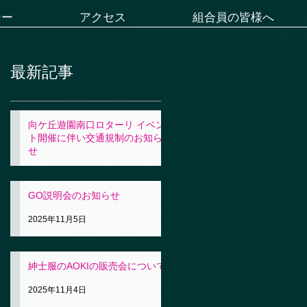
シー
アクセス
組合員の皆様へ
最新記事
向ケ丘遊園南口ロターリ イベン
ト開催に伴い交通規制のお知ら
せ
2025年11月5日
GO説明会のお知らせ
2025年11月5日
紳士服のAOKIの販売会について
2025年11月4日