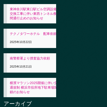
東神奈川駅東口駅ビル空調設備
交換工事に伴い東西トンネル夜
間通行止めのお知らせ
2025年10月23日
テクノタワーホテル 配車依頼
2025年10月22日
南警察署より捜査協力依頼
2025年10月21日
横濱マラソン2025開催に伴い交
通規制 横浜市役所地下駐車場閉
鎖のお知らせ
2025年10月21日
アーカイブ