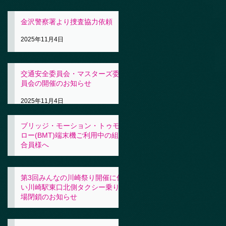
金沢警察署より捜査協力依頼
2025年11月4日
交通安全委員会・マスターズ委
員会の開催のお知らせ
2025年11月4日
ブリッジ・モーション・トゥモ
ロー(BMT)端末機ご利用中の組
合員様へ
2025年11月4日
第3回みんなの川崎祭り開催に伴
い川崎駅東口北側タクシー乗り
場閉鎖のお知らせ
2025年10月31日