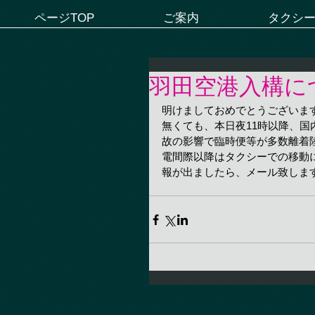
ページTOP
ご案内
タクシ
羽田空港入構に
明けましておめでとうございま
無くても、本日夜11時以降、
故の影響で臨時便等が多数離着
電間際以降はタクシーでの移動
報が出ましたら、メール致しま