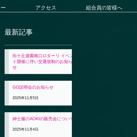
シー
アクセス
組合員の皆様へ
最新記事
向ケ丘遊園南口ロターリ イベン
ト開催に伴い交通規制のお知ら
せ
2025年11月5日
GO説明会のお知らせ
2025年11月5日
紳士服のAOKIの販売会について
2025年11月4日