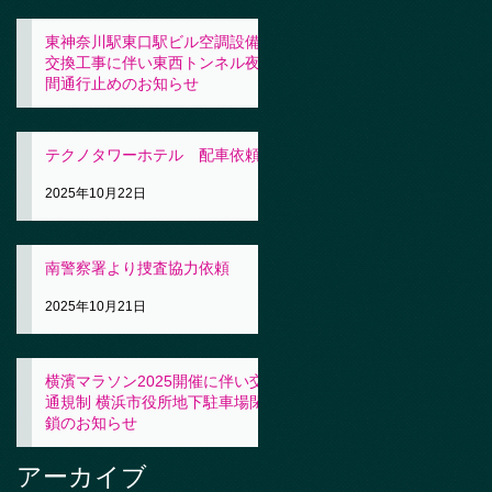
東神奈川駅東口駅ビル空調設備
交換工事に伴い東西トンネル夜
間通行止めのお知らせ
2025年10月23日
テクノタワーホテル 配車依頼
2025年10月22日
南警察署より捜査協力依頼
2025年10月21日
横濱マラソン2025開催に伴い交
通規制 横浜市役所地下駐車場閉
鎖のお知らせ
2025年10月21日
アーカイブ