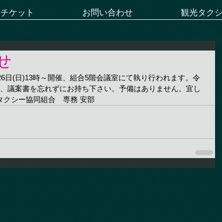
ーチケット
お問い合わせ
観光タク
せ
26日(日)13時～開催、組合5階会議室にて執り行われます。令
は、議案書を忘れずにお持ち下さい。予備はありません。宜し
タクシー協同組合　専務 安部