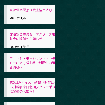
金沢警察署より捜査協力依頼
2025年11月4日
交通安全委員会・マスターズ委
員会の開催のお知らせ
2025年11月4日
ブリッジ・モーション・トゥモ
ロー(BMT)端末機ご利用中の組
合員様へ
2025年11月4日
第3回みんなの川崎祭り開催に伴
い川崎駅東口北側タクシー乗り
場閉鎖のお知らせ
2025年10月31日