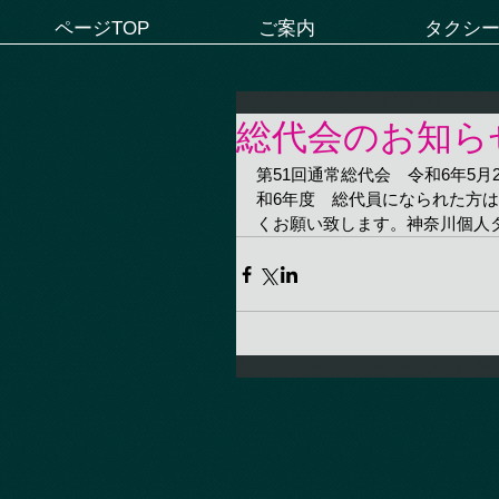
ページTOP
ご案内
タクシ
総代会のお知ら
第51回通常総代会　令和6年5月
和6年度　総代員になられた方
くお願い致します。神奈川個人