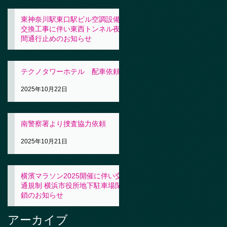
東神奈川駅東口駅ビル空調設備
交換工事に伴い東西トンネル夜
間通行止めのお知らせ
2025年10月23日
テクノタワーホテル 配車依頼
2025年10月22日
南警察署より捜査協力依頼
2025年10月21日
横濱マラソン2025開催に伴い交
通規制 横浜市役所地下駐車場閉
鎖のお知らせ
2025年10月21日
アーカイブ