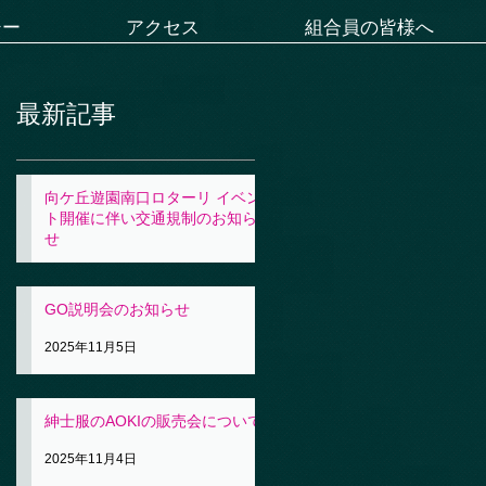
シー
アクセス
組合員の皆様へ
最新記事
向ケ丘遊園南口ロターリ イベン
ト開催に伴い交通規制のお知ら
せ
2025年11月5日
GO説明会のお知らせ
2025年11月5日
紳士服のAOKIの販売会について
2025年11月4日