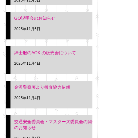
2025年11月5日
入希望の方は本日お
さい。 神奈川個人
GO説明会のお知らせ
ー協同組合 専務 佐
2025年11月5日
紳士服のAOKIの販売会について
2025年11月4日
金沢警察署より捜査協力依頼
2025年11月4日
交通安全委員会・マスターズ委員会の開催
のお知らせ