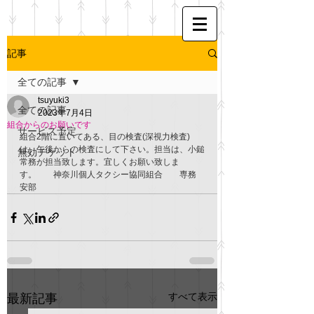
記事
全ての記事
tsuyuki3
全ての記事
2023年7月4日
組合からのお願いです
サービス予定
組合2階に置いてある、目の検査(深視力検査)
は、午後からの検査にして下さい。担当は、小鎚
無効チケット
常務が担当致します。宜しくお願い致しま
す。　　神奈川個人タクシー協同組合　　専務 
安部
すべて表示
最新記事