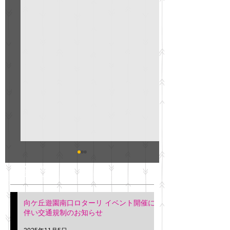
GO説明会のお知らせ
紳士服のAOKI
最新記事
会について
明日(11月6日)午後3時～5
階会議室にてGOの説明会
本日(11月4日)午前
向ケ丘遊園南口ロターリ イベント開催に
を行います。 神奈川個人
午後3時頃までの間
伴い交通規制のお知らせ
タクシー協同組合 専務 佐
休憩室で紳士服の販
久間
特別価格にて行いま