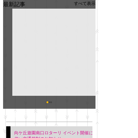
すべて表示
最新記事
GO説明会のお知らせ
紳士服のAOKI
最新記事
会について
明日(11月6日)午後3時～5
階会議室にてGOの説明会
本日(11月4日)午前
向ケ丘遊園南口ロターリ イベント開催に
を行います。 神奈川個人
午後3時頃までの間