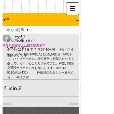
記事
全ての記事
tsuyuki3
全ての記事
2022年11月7日
神奈川警察署より捜査協力依頼
サービス予定
令和4年11月7日(月)午前2時30分頃　神奈川区浦
島が丘6-52浦島小学校入口交差点(国道1号線)下
無効チケット
り、バイクと自転車の衝突事故を目撃された方を
捜しています、心当たりのある方は、神奈川警察
交通課サタケさん迄お願いします。045-441-
0110(内線432)　　　神奈川個人タクシー協同組
合　　専務 安部