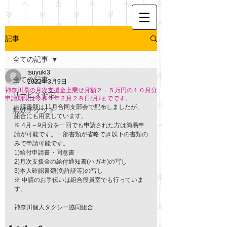
記事
全ての記事
tsuyuki3
全ての記事
2022年3月9日
神奈川県の月次支援金上乗せ月額２．５万円の１０月分
サービス予定
申請期限は令和４年２月２８日(月)までです。
申請書類は11月合同支部会で配布しましたが、
無効チケット
組合にも用意しています。
※ 4月～9月分を一回でも申請された方は簡易申
請が可能です。一部書類が省略でき以下の書類の
みで申請可能です。
1)給付申請書・同意書
2)月次支援金の給付通知書(ハガキ)の写し
3)本人確認書類(免許証等)の写し
※ 申請のお手伝いは組合役員室でも行っていま
す。
神奈川個人タクシー協同組合