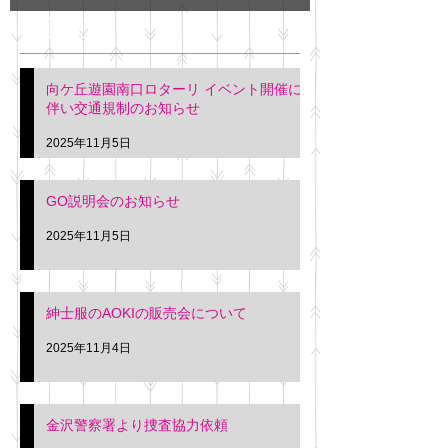
GO説明会のお知らせ
紳士服のAOKI
最新記事
会について
明日(11月6日)午後3時～5
階会議室にてGOの説明会
本日(11月4日)午前
向ケ丘遊園南口ロターリ イベント開催に
を行います。 神奈川個人
午後3時頃までの間
伴い交通規制のお知らせ
タクシー協同組合 専務 佐
休憩室で紳士服の販
久間
特別価格にて行いま
2025年11月5日
入希望の方は本日お
さい。 神奈川個人
GO説明会のお知らせ
ー協同組合 専務 佐
2025年11月5日
紳士服のAOKIの販売会について
2025年11月4日
金沢警察署より捜査協力依頼