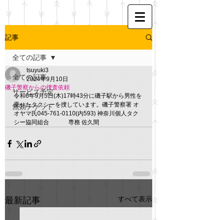
記事
全ての記事
tsuyuki3
全ての記事
2024年9月10日
磯子警察からの捜査依頼
サービス予定
令和6年9月5日(木)17時43分に磯子駅から男性を
乗せたタクシーを捜しています。磯子警察署 オ
無効チケット
オヤマ氏045-761-0110(内593) 神奈川個人タク
シー協同組合　　　 専務 佐久間
すべて表示
最新記事