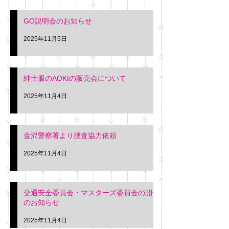
入希望の方は本日お
さい。 神奈川個人
GO説明会のお知らせ
ー協同組合 専務 佐
2025年11月5日
紳士服のAOKIの販売会について
2025年11月4日
金沢警察署より捜査協力依頼
2025年11月4日
交通安全委員会・マスターズ委員会の開催
のお知らせ
2025年11月4日