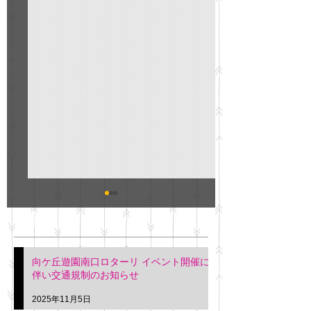
GO説明会のお知らせ
紳士服のAOKI
最新記事
会について
明日(11月6日)午後3時～5
階会議室にてGOの説明会
本日(11月4日)午前
向ケ丘遊園南口ロターリ イベント開催に
を行います。 神奈川個人
午後3時頃までの間
伴い交通規制のお知らせ
タクシー協同組合 専務 佐
休憩室で紳士服の販
久間
特別価格にて行いま
2025年11月5日