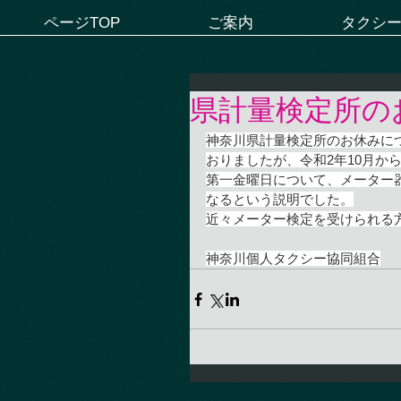
ページTOP
ご案内
タクシ
県計量検定所の
神奈川県計量検定所のお休みに
おりましたが、令和2年10月か
第一金曜日について、メーター
なるという説明でした。
近々メーター検定を受けられる
神奈川個人タクシー協同組合