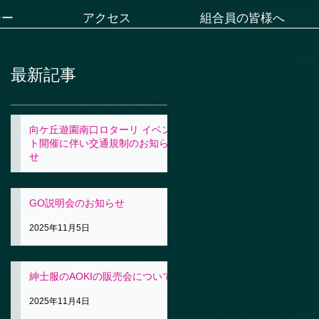
シー
アクセス
組合員の皆様へ
最新記事
向ケ丘遊園南口ロターリ イベン
ト開催に伴い交通規制のお知ら
せ
2025年11月5日
GO説明会のお知らせ
2025年11月5日
紳士服のAOKIの販売会について
2025年11月4日