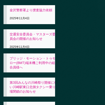
金沢警察署より捜査協力依頼
2025年11月4日
交通安全委員会・マスターズ委
員会の開催のお知らせ
2025年11月4日
ブリッジ・モーション・トゥモ
ロー(BMT)端末機ご利用中の組
合員様へ
2025年11月4日
第3回みんなの川崎祭り開催に伴
い川崎駅東口北側タクシー乗り
場閉鎖のお知らせ
2025年10月31日