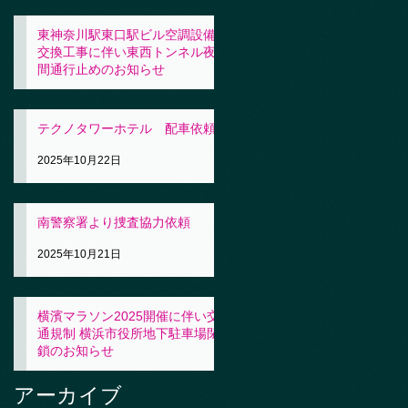
東神奈川駅東口駅ビル空調設備
交換工事に伴い東西トンネル夜
間通行止めのお知らせ
2025年10月23日
テクノタワーホテル 配車依頼
2025年10月22日
南警察署より捜査協力依頼
2025年10月21日
横濱マラソン2025開催に伴い交
通規制 横浜市役所地下駐車場閉
鎖のお知らせ
2025年10月21日
アーカイブ