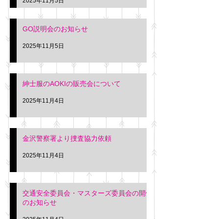
2025年11月5日
入希望の方は本日お
さい。 神奈川個人
GO説明会のお知らせ
ー協同組合 専務 佐
2025年11月5日
紳士服のAOKIの販売会について
2025年11月4日
金沢警察署より捜査協力依頼
2025年11月4日
交通安全委員会・マスターズ委員会の開催
のお知らせ