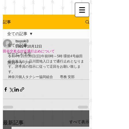
記事
全ての記事
tsuyuki3
全ての記事
2022年10月12日
田谷交差点付近通行止めについて
サービス予定
令和4年10月30日(日)午前0時～5時 環状4号線田
谷交差点から品川団地入口まで通行止めとなりま
無効チケット
す。誘導員の指示に従って迂回をお願い致しま
す。
神奈川個人タクシー協同組合　　専務 安部
すべて表示
最新記事