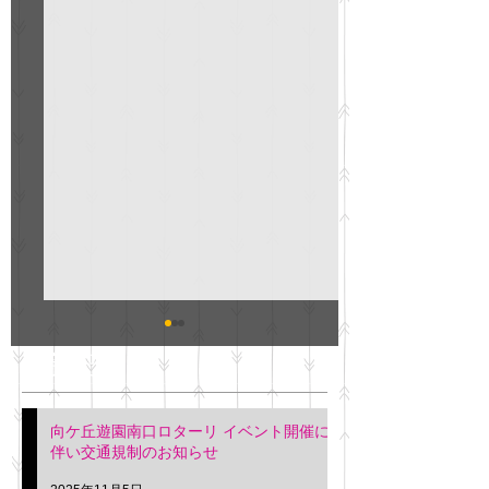
GO説明会のお知らせ
紳士服のAOKI
最新記事
会について
明日(11月6日)午後3時～5
階会議室にてGOの説明会
本日(11月4日)午前
向ケ丘遊園南口ロターリ イベント開催に
を行います。 神奈川個人
午後3時頃までの間
伴い交通規制のお知らせ
タクシー協同組合 専務 佐
休憩室で紳士服の販
久間
特別価格にて行いま