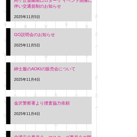
向ケ丘遊園南口ロターリ イベント開催に
を行います。 神奈川個人
午後3時頃までの間
伴い交通規制のお知らせ
タクシー協同組合 専務 佐
休憩室で紳士服の販
久間
特別価格にて行いま
2025年11月5日
入希望の方は本日お
さい。 神奈川個人
GO説明会のお知らせ
ー協同組合 専務 佐
2025年11月5日
紳士服のAOKIの販売会について
2025年11月4日
金沢警察署より捜査協力依頼
2025年11月4日