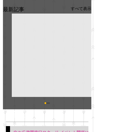
すべて表示
最新記事
GO説明会のお知らせ
紳士服のAOKI
最新記事
会について
明日(11月6日)午後3時～5
階会議室にてGOの説明会
本日(11月4日)午前