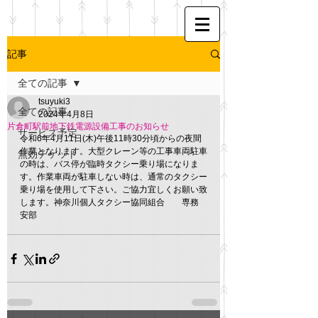
記事
全ての記事
tsuyuki3
全ての記事
2024年4月8日
片倉町駅前地下鉄電源設備工事のお知らせ
サービス予定
令和6年4月11日(木)午後11時30分頃からの夜間
作業となります。大型クレーン等の工事車両駐車
無効チケット
の時は、バス停が臨時タクシー乗り場になりま
す。作業車両が駐車しない時は、通常のタクシー
乗り場を使用して下さい。ご協力宜しくお願い致
します。神奈川個人タクシー協同組合　　専務 
安部