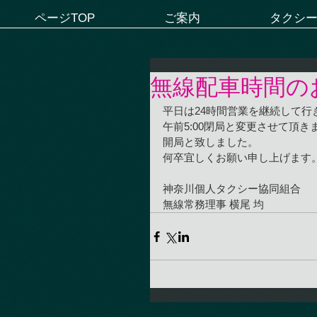
ページTOP
ご案内
タクシ
無線配車時間の
平日は24時間営業を継続して
午前5:00閉局と変更させて頂き
開局と致しました。
何卒宜しくお願い申し上げます
神奈川個人タクシー協同組合
無線常務理事 横尾 均