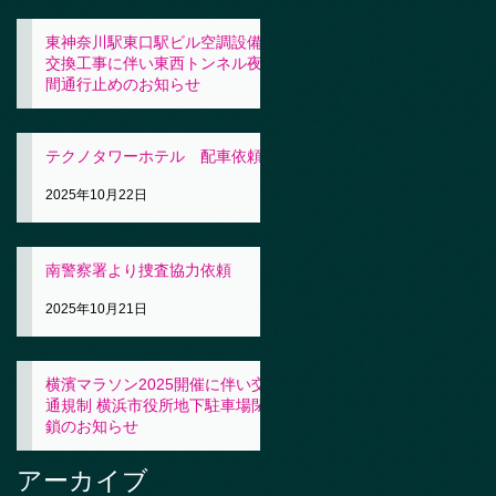
東神奈川駅東口駅ビル空調設備
交換工事に伴い東西トンネル夜
間通行止めのお知らせ
2025年10月23日
テクノタワーホテル 配車依頼
2025年10月22日
南警察署より捜査協力依頼
2025年10月21日
横濱マラソン2025開催に伴い交
通規制 横浜市役所地下駐車場閉
鎖のお知らせ
2025年10月21日
アーカイブ