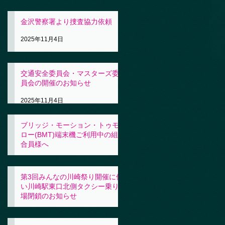
金沢警察署より捜査協力依頼
2025年11月4日
交通安全委員会・マスターズ委
員会の開催のお知らせ
2025年11月4日
ブリッジ・モーション・トゥモ
ロー(BMT)端末機ご利用中の組
合員様へ
2025年11月4日
第3回みんなの川崎祭り開催に伴
い川崎駅東口北側タクシー乗り
場閉鎖のお知らせ
2025年10月31日