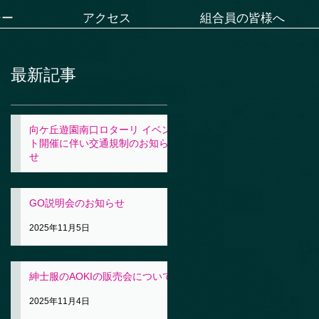
シー
アクセス
組合員の皆様へ
最新記事
向ケ丘遊園南口ロターリ イベン
ト開催に伴い交通規制のお知ら
せ
2025年11月5日
GO説明会のお知らせ
2025年11月5日
紳士服のAOKIの販売会について
2025年11月4日