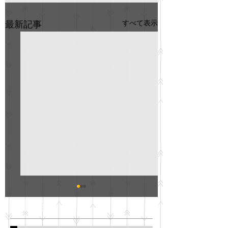
すべて表示
最新記事
GO説明会のお知らせ
紳士服のAOKI
最新記事
会について
明日(11月6日)午後3時～5
階会議室にてGOの説明会
本日(11月4日)午前