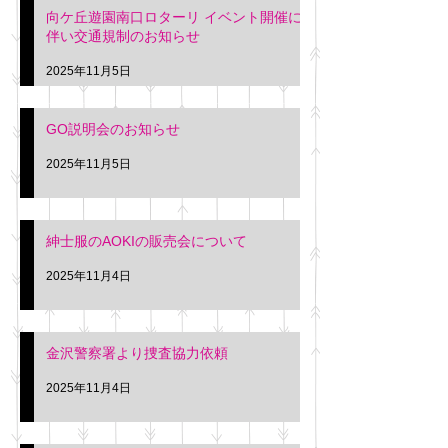
向ケ丘遊園南口ロターリ イベント開催に
を行います。 神奈川個人
午後3時頃までの間
伴い交通規制のお知らせ
タクシー協同組合 専務 佐
休憩室で紳士服の販
久間
特別価格にて行いま
2025年11月5日
入希望の方は本日お
さい。 神奈川個人
GO説明会のお知らせ
ー協同組合 専務 佐
2025年11月5日
紳士服のAOKIの販売会について
2025年11月4日
金沢警察署より捜査協力依頼
2025年11月4日