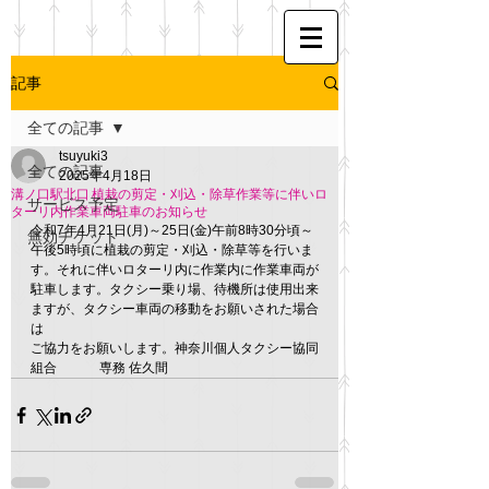
記事
全ての記事
tsuyuki3
全ての記事
2025年4月18日
溝ノ口駅北口 植栽の剪定・刈込・除草作業等に伴いロ
サービス予定
ターリ内作業車両駐車のお知らせ
令和7年4月21日(月)～25日(金)午前8時30分頃～
無効チケット
午後5時頃に植栽の剪定・刈込・除草等を行いま
す。それに伴いロターリ内に作業内に作業車両が
駐車します。タクシー乗り場、待機所は使用出来
ますが、タクシー車両の移動をお願いされた場合
は
ご協力をお願いします。神奈川個人タクシー協同
組合 　　　専務 佐久間