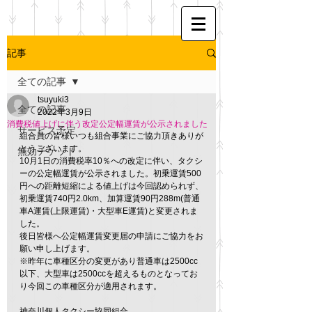
記事
全ての記事
tsuyuki3
全ての記事
2022年3月9日
消費税値上げに伴う改定公定幅運賃が公示されました
サービス予定
組合員の皆様いつも組合事業にご協力頂きありが
とうございます。
無効チケット
10月1日の消費税率10％への改定に伴い、タクシ
ーの公定幅運賃が公示されました。初乗運賃500
円への距離短縮による値上げは今回認められず、
初乗運賃740円2.0km、加算運賃90円288m(普通
車A運賃(上限運賃)・大型車E運賃)と変更されま
した。
後日皆様へ公定幅運賃変更届の申請にご協力をお
願い申し上げます。
※昨年に車種区分の変更があり普通車は2500cc
以下、大型車は2500ccを超えるものとなってお
り今回この車種区分が適用されます。
神奈川個人タクシー協同組合