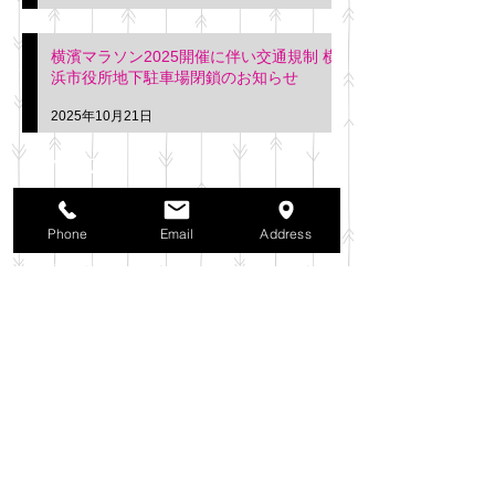
横濱マラソン2025開催に伴い交通規制 横
浜市役所地下駐車場閉鎖のお知らせ
2025年10月21日
アーカイブ
2025年11月
（6）
6件の記事
Phone
Email
Address
2025年10月
（42）
42件の記事
2025年9月
（38）
38件の記事
2025年8月
（35）
35件の記事
2025年7月
（42）
42件の記事
2025年6月
（3）
3件の記事
2025年5月
（42）
42件の記事
2025年4月
（40）
40件の記事
2025年3月
（27）
27件の記事
2025年2月
（26）
26件の記事
2025年1月
（44）
44件の記事
2024年12月
（37）
37件の記事