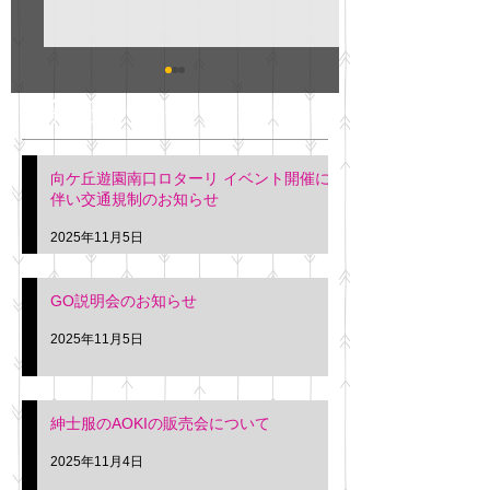
GO説明会のお知らせ
紳士服のAOKI
最新記事
会について
明日(11月6日)午後3時～5
階会議室にてGOの説明会
本日(11月4日)午前
向ケ丘遊園南口ロターリ イベント開催に
を行います。 神奈川個人
午後3時頃までの間
伴い交通規制のお知らせ
タクシー協同組合 専務 佐
休憩室で紳士服の販
久間
特別価格にて行いま
2025年11月5日
入希望の方は本日お
さい。 神奈川個人
GO説明会のお知らせ
ー協同組合 専務 佐
2025年11月5日
紳士服のAOKIの販売会について
2025年11月4日