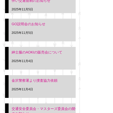
伴い交通規制のお知らせ
タクシー協同組合 専務 佐
休憩室で紳士服の販
久間
特別価格にて行いま
2025年11月5日
入希望の方は本日お
さい。 神奈川個人
GO説明会のお知らせ
ー協同組合 専務 佐
2025年11月5日
紳士服のAOKIの販売会について
2025年11月4日
金沢警察署より捜査協力依頼
2025年11月4日
交通安全委員会・マスターズ委員会の開催