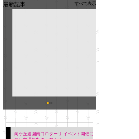
すべて表示
最新記事
GO説明会のお知らせ
紳士服のAOKI
最新記事
会について
明日(11月6日)午後3時～5
階会議室にてGOの説明会
本日(11月4日)午前
向ケ丘遊園南口ロターリ イベント開催に
を行います。 神奈川個人
午後3時頃までの間