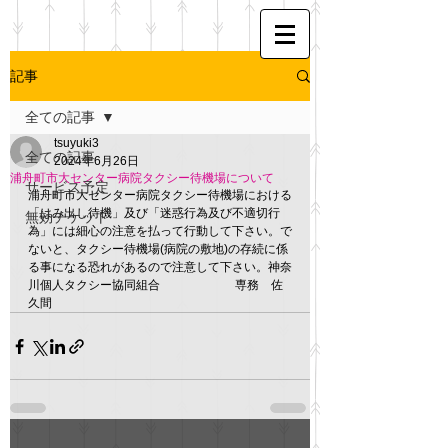
記事
全ての記事
tsuyuki3
全ての記事
2024年6月26日
浦舟町市大センター病院タクシー待機場について
サービス予定
浦舟町市大センター病院タクシー待機場における
「はみ出し待機」及び「迷惑行為及び不適切行
無効チケット
為」には細心の注意を払って行動して下さい。で
ないと、タクシー待機場(病院の敷地)の存続に係
る事になる恐れがあるので注意して下さい。神奈
川個人タクシー協同組合　    　　　　 専務　佐
久間