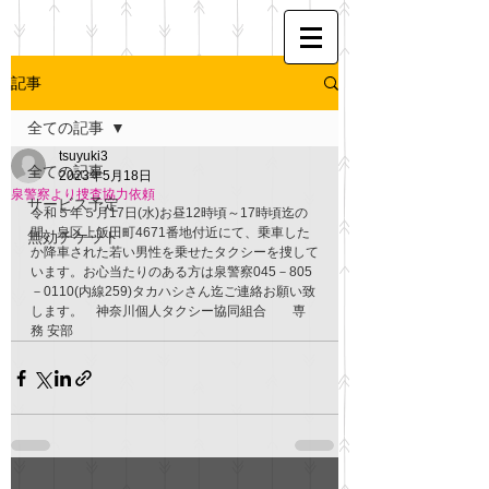
記事
全ての記事
tsuyuki3
全ての記事
2023年5月18日
泉警察より捜査協力依頼
サービス予定
令和５年５月17日(水)お昼12時頃～17時頃迄の
間、泉区上飯田町4671番地付近にて、乗車した
無効チケット
か降車された若い男性を乗せたタクシーを捜して
います。お心当たりのある方は泉警察045－805
－0110(内線259)タカハシさん迄ご連絡お願い致
します。　神奈川個人タクシー協同組合　　専
務 安部