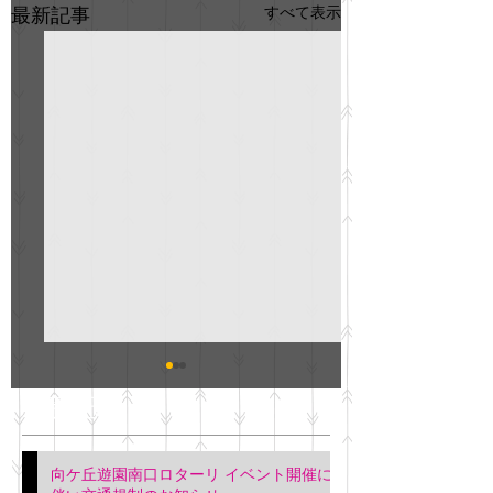
すべて表示
最新記事
GO説明会のお知らせ
紳士服のAOKI
最新記事
会について
明日(11月6日)午後3時～5
階会議室にてGOの説明会
本日(11月4日)午前
向ケ丘遊園南口ロターリ イベント開催に
を行います。 神奈川個人
午後3時頃までの間