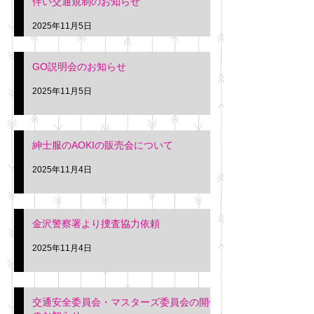
伴い交通規制のお知らせ
タクシー協同組合 専務 佐
休憩室で紳士服の販
久間
特別価格にて行いま
2025年11月5日
入希望の方は本日お
さい。 神奈川個人
GO説明会のお知らせ
ー協同組合 専務 佐
2025年11月5日
紳士服のAOKIの販売会について
2025年11月4日
金沢警察署より捜査協力依頼
2025年11月4日
交通安全委員会・マスターズ委員会の開催