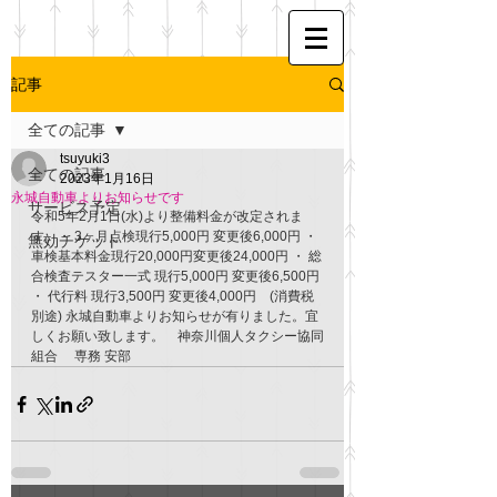
記事
全ての記事
tsuyuki3
全ての記事
2023年1月16日
永城自動車よりお知らせです
サービス予定
令和5年2月1日(水)より整備料金が改定されま
す。・ 3ヶ月点検現行5,000円 変更後6,000円 ・ 
無効チケット
車検基本料金現行20,000円変更後24,000円 ・ 総
合検査テスター一式 現行5,000円 変更後6,500円 
・ 代行料 現行3,500円 変更後4,000円　(消費税
別途) 永城自動車よりお知らせが有りました。宜
しくお願い致します。　神奈川個人タクシー協同
組合 　専務 安部