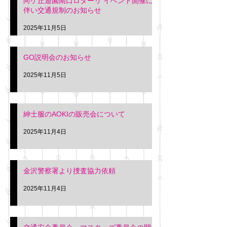
向ケ丘遊園南口ロターリ イベント開催に
を行います。 神奈川個人
午後3時頃までの間
伴い交通規制のお知らせ
タクシー協同組合 専務 佐
休憩室で紳士服の販
久間
特別価格にて行いま
2025年11月5日
入希望の方は本日お
さい。 神奈川個人
GO説明会のお知らせ
ー協同組合 専務 佐
2025年11月5日
紳士服のAOKIの販売会について
2025年11月4日
金沢警察署より捜査協力依頼
2025年11月4日