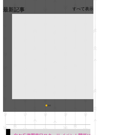
すべて表示
最新記事
GO説明会のお知らせ
紳士服のAOKI
最新記事
会について
明日(11月6日)午後3時～5
階会議室にてGOの説明会
本日(11月4日)午前