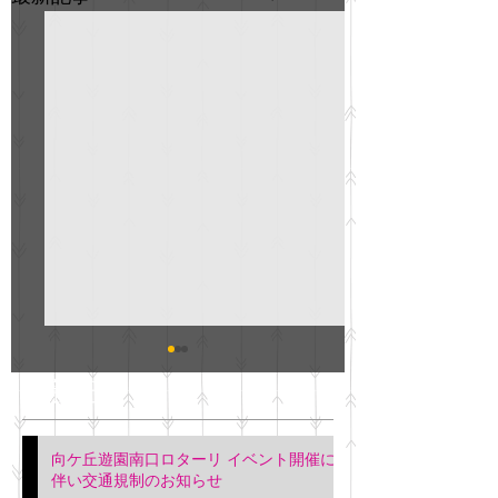
GO説明会のお知らせ
紳士服のAOKI
最新記事
会について
明日(11月6日)午後3時～5
階会議室にてGOの説明会
本日(11月4日)午前
向ケ丘遊園南口ロターリ イベント開催に
を行います。 神奈川個人
午後3時頃までの間
伴い交通規制のお知らせ
タクシー協同組合 専務 佐
休憩室で紳士服の販