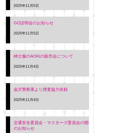
久間
特別価格にて行いま
2025年11月5日
入希望の方は本日お
さい。 神奈川個人
GO説明会のお知らせ
ー協同組合 専務 佐
2025年11月5日
紳士服のAOKIの販売会について
2025年11月4日
金沢警察署より捜査協力依頼
2025年11月4日
交通安全委員会・マスターズ委員会の開催
のお知らせ