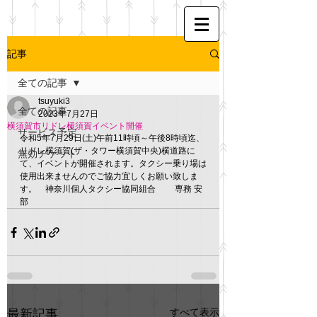
記事
全ての記事
tsuyuki3
全ての記事
2023年7月27日
横須賀市リドレ横須賀イベント開催
サービス予定
令和5年7月29日(土)午前11時頃～午後8時頃迄、
リドレ横須賀(ザ・タワー横須賀中央)横道路に
無効チケット
て、イベントが開催されます。タクシー乗り場は
使用出来ませんのでご協力宜しくお願い致しま
す。　神奈川個人タクシー協同組合 　　専務 安
部
すべて表示
最新記事