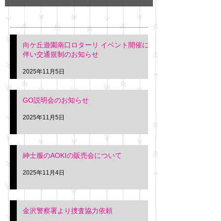
GO説明会のお知らせ
紳士服のAOKI
最新記事
会について
明日(11月6日)午後3時～5
階会議室にてGOの説明会
本日(11月4日)午前
向ケ丘遊園南口ロターリ イベント開催に
を行います。 神奈川個人
午後3時頃までの間
伴い交通規制のお知らせ
タクシー協同組合 専務 佐
休憩室で紳士服の販
久間
特別価格にて行いま
2025年11月5日
入希望の方は本日お
さい。 神奈川個人
GO説明会のお知らせ
ー協同組合 専務 佐
2025年11月5日
紳士服のAOKIの販売会について
2025年11月4日
金沢警察署より捜査協力依頼