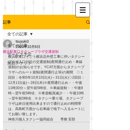
記事
全ての記事
tsuyuki3
全ての記事
2023年10月6日
横浜駅東口タクシープラザ交通規制
サービス予定
横浜駅東口そごう横浜店外壁工事に伴いタクシー
プラザ入口付近の交通規制(夜間通行止め・車線
無効チケット
規制)のお知らせです。YCAT方面からタクシープ
ラザへのルート規制(夜間通行止等)の期間　◇１
回目：令和5年10月10日(火)～31日(火)◇2回目：
12月1日(金)～28日(木)※夜間通行止め・・午後
11時30分～翌午前5時頃、※車線規制・・午後8
時～翌午前5時頃、※車道幅員減少・・午後10時
～翌午前5時頃、※タクシー乗り場、タクシープ
ラザは終日使用出来ますので通行止めの時間帯
は、高島町方面から右車線で地下へ入るルートに
てお願い致します。
神奈川個人タクシー協同組合　　専務 安部