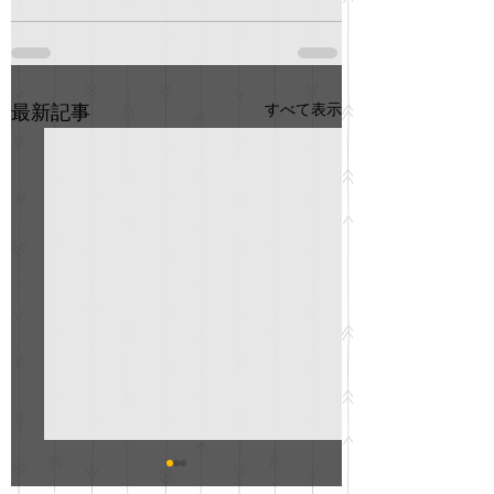
すべて表示
最新記事
GO説明会のお知らせ
紳士服のAOKI