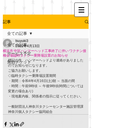
記事
全ての記事
tsuyuki3
全ての記事
2022年4月13日
横浜市 中区ハンマーヘッド工事終了に伴い ワクチン接
サービス予定
種会場臨時タクシー乗降場設置のお知らせ
標記の件、ハンマーヘッドより連絡がありました
無効チケット
のでお知らせになります。
ご協力お願いします。
◇臨時タクシー乗降場設置期間
・期間：令和4年4月16日(土)朝 ～ 当面の間
・時間：午前9時頃 ～ 午後9時頃(時間については
変更の場合あり)
・現地案内板、関係者の指示に従ってください。
一般財団法人神奈川タクシーセンター施設管理課
神奈川個人タクシー協同組合