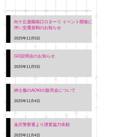
最新記事
会について
明日(11月6日)午後3時～5
階会議室にてGOの説明会
本日(11月4日)午前
向ケ丘遊園南口ロターリ イベント開催に
を行います。 神奈川個人
午後3時頃までの間
伴い交通規制のお知らせ
タクシー協同組合 専務 佐
休憩室で紳士服の販
久間
特別価格にて行いま
2025年11月5日
入希望の方は本日お
さい。 神奈川個人
GO説明会のお知らせ
ー協同組合 専務 佐
2025年11月5日
紳士服のAOKIの販売会について
2025年11月4日
金沢警察署より捜査協力依頼
2025年11月4日