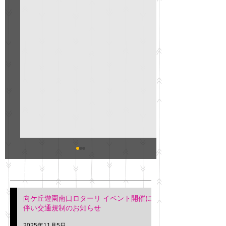
GO説明会のお知らせ
紳士服のAOKI
最新記事
会について
明日(11月6日)午後3時～5
階会議室にてGOの説明会
本日(11月4日)午前
向ケ丘遊園南口ロターリ イベント開催に
を行います。 神奈川個人
午後3時頃までの間
伴い交通規制のお知らせ
タクシー協同組合 専務 佐
休憩室で紳士服の販
久間
特別価格にて行いま
2025年11月5日