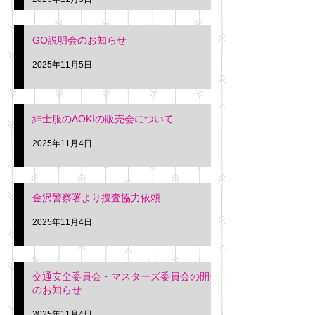
入希望の方は本日お
さい。 神奈川個人
GO説明会のお知らせ
ー協同組合 専務 佐
2025年11月5日
紳士服のAOKIの販売会について
2025年11月4日
金沢警察署より捜査協力依頼
2025年11月4日
交通安全委員会・マスターズ委員会の開催
のお知らせ
2025年11月4日