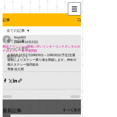
記事
全ての記事
tsuyuki3
全ての記事
2024年10月23日
横浜マラソン2024開催に伴いインターコンチネンタルホ
サービス予定
テルタクシー乗り場閉鎖
令和6年10月27日6時30分～10時30分(予定)交通
無効チケット
規制によりタクシー乗り場を閉鎖します。神奈川
個人タクシー協同組合
専務 佐久間
すべて表示
最新記事