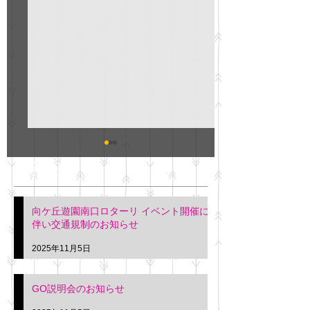
GO説明会のお知らせ
紳士服のAOKI
最新記事
会について
明日(11月6日)午後3時～5
階会議室にてGOの説明会
本日(11月4日)午前
向ケ丘遊園南口ロターリ イベント開催に
を行います。 神奈川個人
午後3時頃までの間
伴い交通規制のお知らせ
タクシー協同組合 専務 佐
休憩室で紳士服の販
久間
特別価格にて行いま
2025年11月5日
入希望の方は本日お
さい。 神奈川個人
GO説明会のお知らせ
ー協同組合 専務 佐