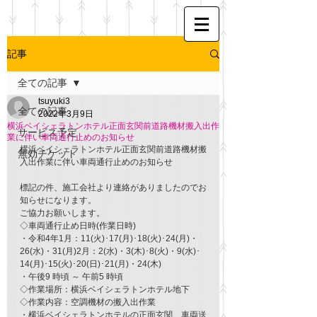
記事
全ての記事
tsuyuki3
全ての記事
2022年3月9日
横浜ベイシェラトンホテル正面玄関前道路機材搬入出作
サービス予定
業に伴い車両通行止めのお知らせ
横浜ベイシェラトンホテル正面玄関前道路機材搬
無効チケット
入出作業に伴い車両通行止めのお知らせ
標記の件、施工会社より連絡がありましたのでお
知らせになります。
ご協力お願いします。
◇車両通行止め日時(作業日時)
・令和4年1月：11(火)･17(月)･18(火)･24(月)・
26(水)・31(月)2月：2(水)・3(木)･8(火)・9(水)･
14(月)･15(火)･20(日)･21(月)・24(木)
・午後9 時頃 ～ 午前5 時頃
◇作業場所：横浜ベイシェラトンホテル地下
◇作業内容：空調機材の搬入出作業
・横浜ベイシェラトンホテルの正面玄関、車両送