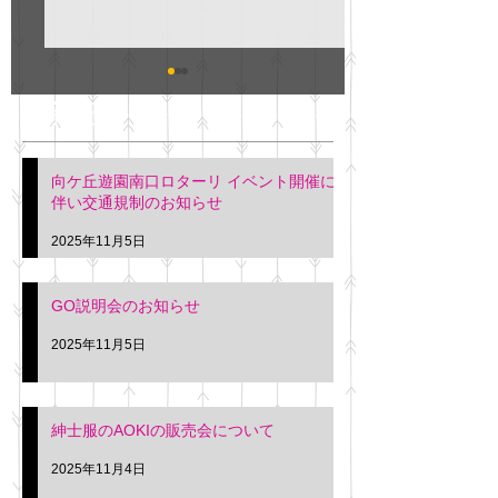
GO説明会のお知らせ
紳士服のAOKI
最新記事
会について
明日(11月6日)午後3時～5
階会議室にてGOの説明会
本日(11月4日)午前
向ケ丘遊園南口ロターリ イベント開催に
を行います。 神奈川個人
午後3時頃までの間
伴い交通規制のお知らせ
タクシー協同組合 専務 佐
休憩室で紳士服の販
久間
特別価格にて行いま
2025年11月5日
入希望の方は本日お
さい。 神奈川個人
GO説明会のお知らせ
ー協同組合 専務 佐
2025年11月5日
紳士服のAOKIの販売会について
2025年11月4日