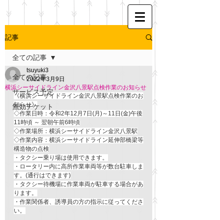
記事
全ての記事
tsuyuki3
全ての記事
2022年3月9日
横浜シーサイドライン金沢八景駅点検作業のお知らせ
サービス予定
《横浜シーサイドライン金沢八景駅点検作業のお
知らせ》
無効チケット
◇作業日時：令和2年12月7日(月)～11日(金)午後
11時頃 ～ 翌朝午前6時頃
◇作業場所：横浜シーサイドライン金沢八景駅
◇作業内容：横浜シーサイドライン延伸部橋梁等
構造物の点検
・タクシー乗り場は使用できます。
・ロータリー内に高所作業車両等が数台駐車しま
す。(通行はできます)
・タクシー待機場に作業車両が駐車する場合があ
ります。
・作業関係者、誘導員の方の指示に従ってくださ
い。