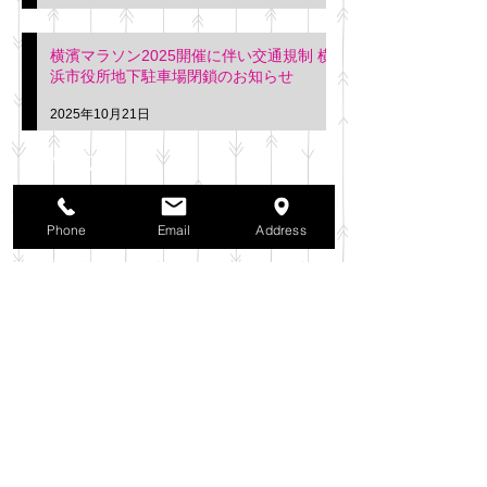
横濱マラソン2025開催に伴い交通規制 横
浜市役所地下駐車場閉鎖のお知らせ
2025年10月21日
アーカイブ
2025年11月
（6）
6件の記事
Phone
Email
Address
2025年10月
（42）
42件の記事
2025年9月
（38）
38件の記事
2025年8月
（35）
35件の記事
2025年7月
（42）
42件の記事
2025年6月
（3）
3件の記事
2025年5月
（42）
42件の記事
2025年4月
（40）
40件の記事
2025年3月
（27）
27件の記事
2025年2月
（26）
26件の記事
2025年1月
（44）
44件の記事
2024年12月
（37）
37件の記事