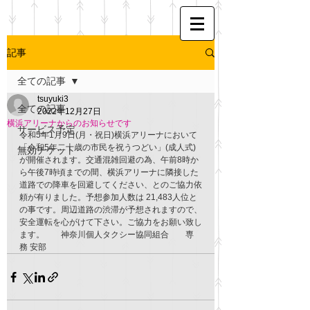
記事
全ての記事
tsuyuki3
全ての記事
2022年12月27日
横浜アリーナからのお知らせです
サービス予定
令和5年1月9日(月・祝日)横浜アリーナにおいて
「令和5年二十歳の市民を祝うつどい」(成人式)
無効チケット
が開催されます。交通混雑回避の為、午前8時か
ら午後7時頃までの間、横浜アリーナに隣接した
道路での降車を回避してください、とのご協力依
頼が有りました。予想参加人数は 21,483人位と
の事です。周辺道路の渋滞が予想されますので、
安全運転を心がけて下さい。ご協力をお願い致し
ます。　　神奈川個人タクシー協同組合　　専
務 安部