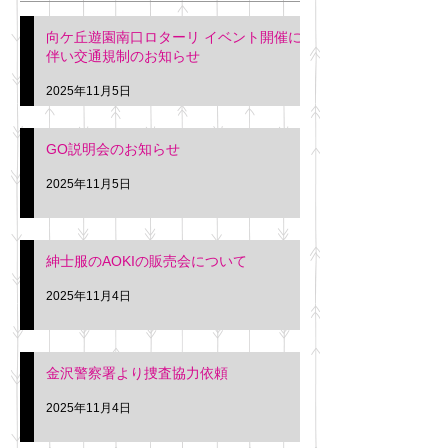
階会議室にてGOの説明会
本日(11月4日)午前
向ケ丘遊園南口ロターリ イベント開催に
を行います。 神奈川個人
午後3時頃までの間
伴い交通規制のお知らせ
タクシー協同組合 専務 佐
休憩室で紳士服の販
久間
特別価格にて行いま
2025年11月5日
入希望の方は本日お
さい。 神奈川個人
GO説明会のお知らせ
ー協同組合 専務 佐
2025年11月5日
紳士服のAOKIの販売会について
2025年11月4日
金沢警察署より捜査協力依頼
2025年11月4日