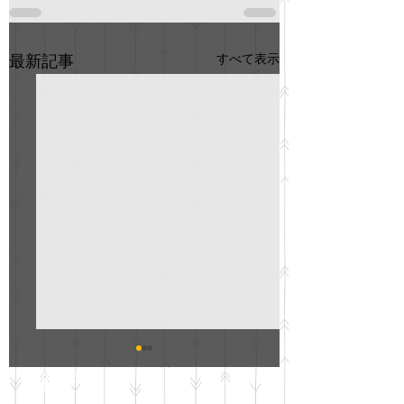
すべて表示
最新記事
GO説明会のお知らせ
紳士服のAOKI
最新記事
会について
明日(11月6日)午後3時～5