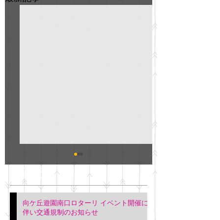
GO説明会のお知らせ
紳士服のAOKI
最新記事
会について
明日(11月6日)午後3時～5
階会議室にてGOの説明会
本日(11月4日)午前
向ケ丘遊園南口ロターリ イベント開催に
を行います。 神奈川個人
午後3時頃までの間
伴い交通規制のお知らせ
タクシー協同組合 専務 佐
休憩室で紳士服の販