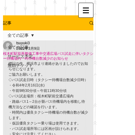
記事
全ての記事
tsuyuki3
全ての記事
2022年3月9日
桜木町駅前再整備工事中交通広場バス試走に伴いタクシ
サービス予定
ー待機場内一時待機台数減少のお知らせ
標記の件、横浜市より連絡がありましたのでお知
無効チケット
らせになります。
ご協力お願いします。
◇バス試走日時（タクシー待機場台数減少日時）
・令和4年2月16日(水)
・午前9時30分頃～午前11時30分頃
◇バス試走場所：桜木町駅前交通広場内
・路線バス1～2台が新バス待機場内を移動し待
機方法などの確認を行います。
・時間内は優良タクシー待機場の待機台数が減少
します。
・仮設優良タクシー乗り場は使用できます。
・バス試走場所等には区画が設けられます。
・安全には注意してください。