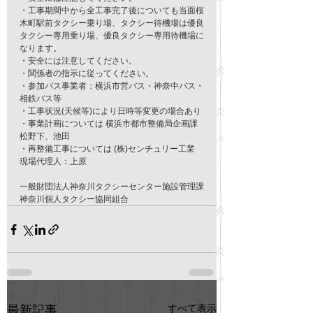
・工事期間中から全工事完了後についても当面桜
木町駅前タクシー乗り場、タクシー待機場は優良
タクシー専用乗り場、優良タクシー専用待機場に
なります。
・安全には注意してください。
・関係者の指示に従ってください。
・参加バス事業者：横浜市営バス・神奈中バス・
相鉄バス等
・工事状況(天候等)により日時等変更の場合あり
・事業計画については 横浜市都市整備局企画課 
松野下、池田
・再整備工事については (株)センチュリー工業 
現場代理人：上原
一般財団法人神奈川タクシーセンター施設管理課
神奈川個人タクシー協同組合
すべて表示
最新記事