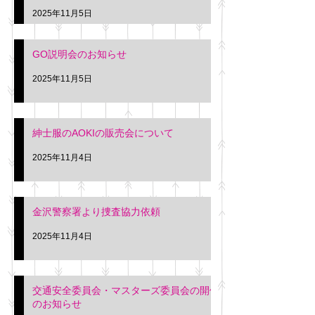
久間
特別価格にて行いま
2025年11月5日
入希望の方は本日お
さい。 神奈川個人
GO説明会のお知らせ
ー協同組合 専務 佐
2025年11月5日
紳士服のAOKIの販売会について
2025年11月4日
金沢警察署より捜査協力依頼
2025年11月4日
交通安全委員会・マスターズ委員会の開催
のお知らせ