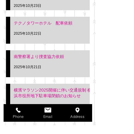
2025年10月23日
テクノタワーホテル 配車依頼
2025年10月22日
南警察署より捜査協力依頼
2025年10月21日
横濱マラソン2025開催に伴い交通規制 横
浜市役所地下駐車場閉鎖のお知らせ
2025年10月21日
アーカイブ
Phone
Email
Address
2025年11月
（6）
6件の記事