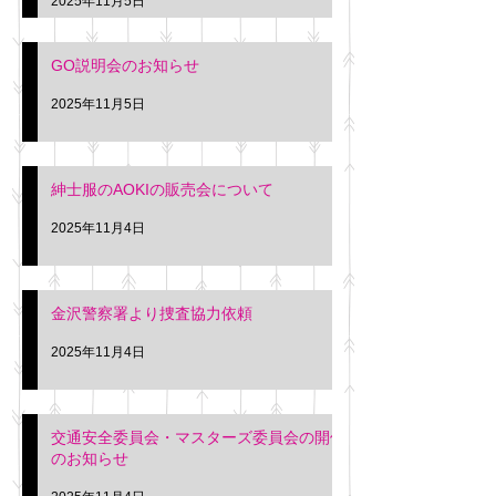
2025年11月5日
入希望の方は本日お
さい。 神奈川個人
GO説明会のお知らせ
ー協同組合 専務 佐
2025年11月5日
紳士服のAOKIの販売会について
2025年11月4日
金沢警察署より捜査協力依頼
2025年11月4日
交通安全委員会・マスターズ委員会の開催
のお知らせ