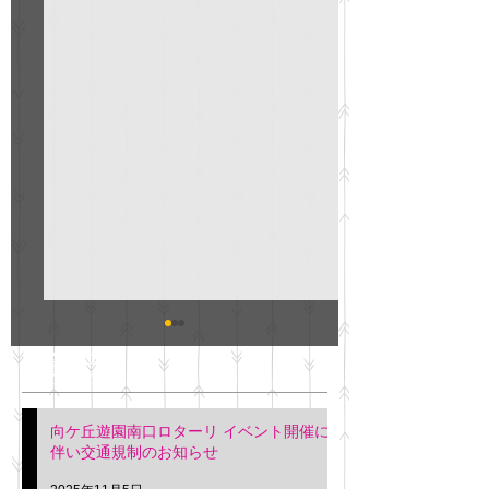
GO説明会のお知らせ
紳士服のAOKI
最新記事
会について
明日(11月6日)午後3時～5
階会議室にてGOの説明会
本日(11月4日)午前
向ケ丘遊園南口ロターリ イベント開催に
を行います。 神奈川個人
午後3時頃までの間
伴い交通規制のお知らせ
タクシー協同組合 専務 佐
休憩室で紳士服の販
久間
特別価格にて行いま