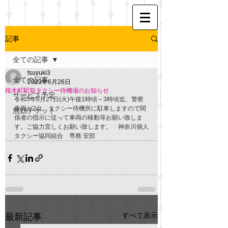
記事
全ての記事
tsuyuki3
全ての記事
2023年6月26日
桜木町駅前タクシー待機場のお知らせ
サービス予定
令和5年6月27日(火)午後1時頃～3時頃迄、警察
車両が2台、タクシー待機所に駐車しますので関
無効チケット
係者の指示に従って車両の移動等お願い致しま
す。ご協力宜しくお願い致します。　神奈川個人
タクシー協同組合　専務 安部
すべて表示
最新記事