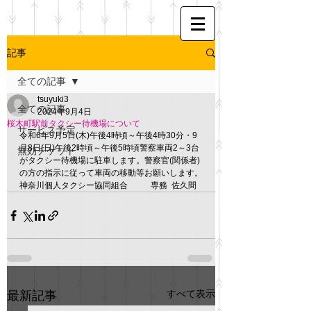
記事
全ての記事
tsuyuki3
全ての記事
2024年9月4日
桜木町駅前タクシー待機場について
サービス予定
令和6年9月5日(木)午後4時頃～午後4時30分・9
月8日(日)午後2時頃～午後5時頃警察車両2～3台
無効チケット
がタクシー待機場に駐車します。警察官(関係者)
の方の指示に従って車両の移動等お願いします。
神奈川個人タクシー協同組合  　　 専務  佐久間
すべて表示
最新記事