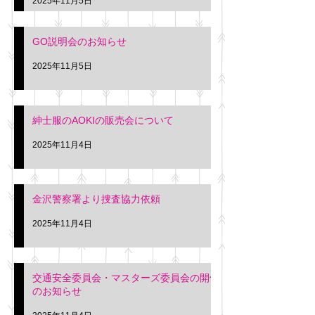
2025年11月5日
入希望の方は本日お
さい。 神奈川個人
GO説明会のお知らせ
ー協同組合 専務 佐
2025年11月5日
紳士服のAOKIの販売会について
2025年11月4日
金沢警察署より捜査協力依頼
2025年11月4日
交通安全委員会・マスターズ委員会の開催
のお知らせ