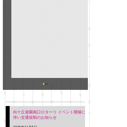
GO説明会のお知らせ
紳士服のAOKI
最新記事
会について
明日(11月6日)午後3時～5
階会議室にてGOの説明会
本日(11月4日)午前
向ケ丘遊園南口ロターリ イベント開催に
を行います。 神奈川個人
午後3時頃までの間
伴い交通規制のお知らせ
タクシー協同組合 専務 佐
休憩室で紳士服の販
久間
特別価格にて行いま