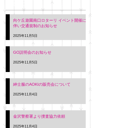
最新記事
会について
明日(11月6日)午後3時～5
階会議室にてGOの説明会
本日(11月4日)午前
向ケ丘遊園南口ロターリ イベント開催に
を行います。 神奈川個人
午後3時頃までの間
伴い交通規制のお知らせ
タクシー協同組合 専務 佐
休憩室で紳士服の販
久間
特別価格にて行いま
2025年11月5日
入希望の方は本日お
さい。 神奈川個人
GO説明会のお知らせ
ー協同組合 専務 佐
2025年11月5日
紳士服のAOKIの販売会について
2025年11月4日
金沢警察署より捜査協力依頼
2025年11月4日